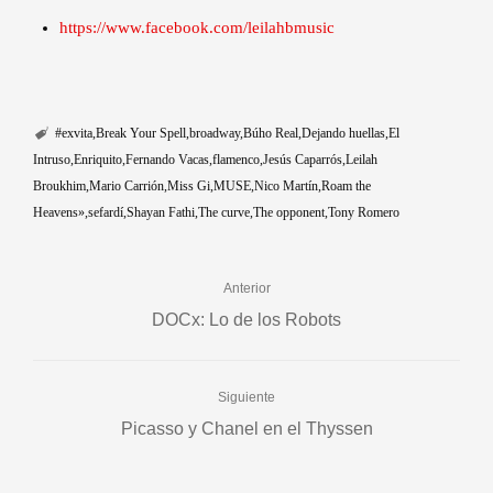
https://www.facebook.com/leilahbmusic
#exvita
Break Your Spell
broadway
Búho Real
Dejando huellas
El
Intruso
Enriquito
Fernando Vacas
flamenco
Jesús Caparrós
Leilah
Broukhim
Mario Carrión
Miss Gi
MUSE
Nico Martín
Roam the
Heavens»
sefardí
Shayan Fathi
The curve
The opponent
Tony Romero
Anterior
DOCx: Lo de los Robots
Siguiente
Picasso y Chanel en el Thyssen