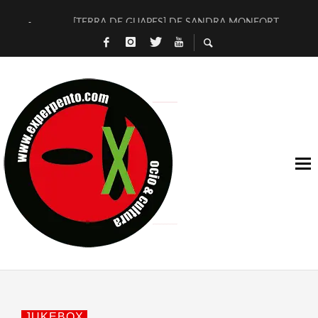
[TERRA DE GUAPES] DE SANDRA MONFORT
[ELECTRA JONDA] DE JUAN GUERRERO ZAMORA
TIMBRE 4, LA ESCUELA DEL DIRECTOR TEATRAL CLAUDIO 
30 AÑOS (NO ES NADA) DE LA KATARSIS DEL TOMATAZO
MILITARES JUDÍAS EN #EXVITA
D’BALDOMEROS REINVENTAN [BITÁCORA 3.0] EN EXVITA
MARSHALL FLASH PRESENTA EN EXVITA [RELATIVA SENCILL
JOFRE BARDAGÍ EN EXVITA INTERPRETANDO A SERRAT
YORCH PRESENTA [CURSO DE ARMONÍA PERSECUTORIA] EN
MAGALÍ SARE NOS EXPLICA [DESCASADA]
JUKEBOX