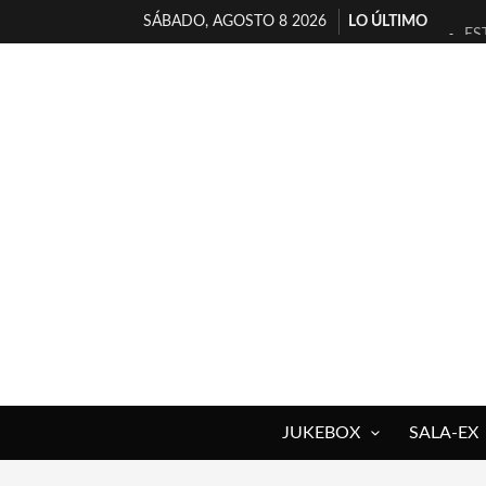
SÁBADO, AGOSTO 8 2026
LO ÚLTIMO
ES
[T
[E
TI
30
MI
D’
MA
JO
YO
JUKEBOX
SALA-EX