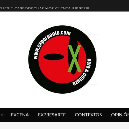
THER F. CARRODEGUAS NOS CUENTA [LIBRES!!!]
ERRA DE GUAPES] DE SANDRA MONFORT
LECTRA JONDA] DE JUAN GUERRERO ZAMORA
MBRE 4, LA ESCUELA DEL DIRECTOR TEATRAL CLAUDIO TOLCACHIR
 AÑOS (NO ES NADA) DE LA KATARSIS DEL TOMATAZO
LITARES JUDÍAS EN #EXVITA
BALDOMEROS REINVENTAN [BITÁCORA 3.0] EN EXVITA
RSHALL FLASH PRESENTA EN EXVITA [RELATIVA SENCILLEZ]
FRE BARDAGÍ EN EXVITA INTERPRETANDO A SERRAT
RCH PRESENTA [CURSO DE ARMONÍA PERSECUTORIA] EN EXVITA
EXCENA
EXPRESARTE
CONTEXTOS
OPINIÓ