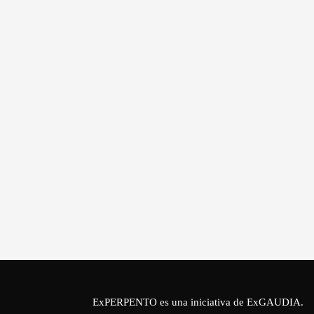
ExPERPENTO es una iniciativa de
ExGAUDIA
.