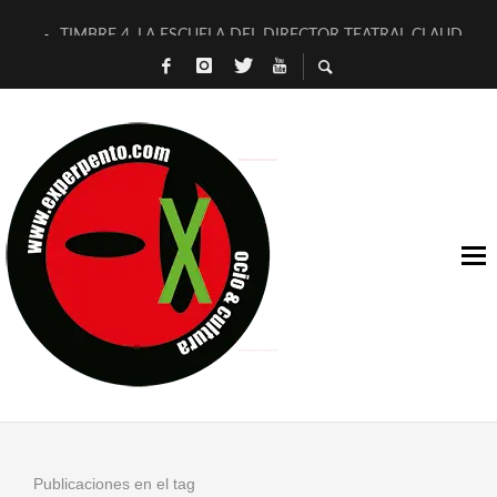
TIMBRE 4, LA ESCUELA DEL DIRECTOR TEATRAL CLAUDIO 
30 AÑOS (NO ES NADA) DE LA KATARSIS DEL TOMATAZO
MILITARES JUDÍAS EN #EXVITA
D’BALDOMEROS REINVENTAN [BITÁCORA 3.0] EN EXVITA
MARSHALL FLASH PRESENTA EN EXVITA [RELATIVA SENCILL
JOFRE BARDAGÍ EN EXVITA INTERPRETANDO A SERRAT
YORCH PRESENTA [CURSO DE ARMONÍA PERSECUTORIA] EN
MAGALÍ SARE NOS EXPLICA [DESCASADA]
«NO TENGO PUTOS SUEÑOS»
[A FUEGO] DE ESTEL DÍAZ
Publicaciones en el tag