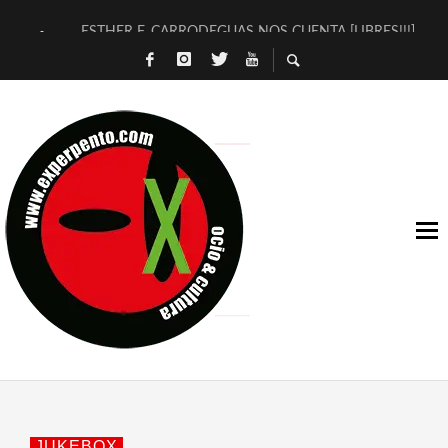
ESTHER F. CARRODEGUAS NOS CUENTA [LIBRES!!!]
[TERRA DE GUAPES] DE SANDRA MONFORT
[ELECTRA JONDA] DE JUAN GUERRERO ZAMORA
TIMBRE 4, LA ESCUELA DEL DIRECTOR TEATRAL CLAUDIO 
30 AÑOS (NO ES NADA) DE LA KATARSIS DEL TOMATAZO
MILITARES JUDÍAS EN #EXVITA
D’BALDOMEROS REINVENTAN [BITÁCORA 3.0] EN EXVITA
MARSHALL FLASH PRESENTA EN EXVITA [RELATIVA SENCILL
JOFRE BARDAGÍ EN EXVITA INTERPRETANDO A SERRAT
YORCH PRESENTA [CURSO DE ARMONÍA PERSECUTORIA] EN
JUKEBOX