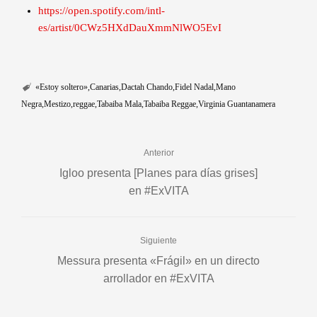
https://open.spotify.com/intl-
es/artist/0CWz5HXdDauXmmNlWO5EvI
«Estoy soltero»
Canarias
Dactah Chando
Fidel Nadal
Mano
Negra
Mestizo
reggae
Tabaiba Mala
Tabaiba Reggae
Virginia Guantanamera
Anterior
Igloo presenta [Planes para días grises]
en #ExVITA
Siguiente
Messura presenta «Frágil» en un directo
arrollador en #ExVITA