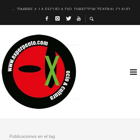
TIMBRE 4, LA ESCUELA DEL DIRECTOR TEATRAL CLAUDIO 
30 AÑOS (NO ES NADA) DE LA KATARSIS DEL TOMATAZO
MILITARES JUDÍAS EN #EXVITA
D’BALDOMEROS REINVENTAN [BITÁCORA 3.0] EN EXVITA
MARSHALL FLASH PRESENTA EN EXVITA [RELATIVA SENCILL
JOFRE BARDAGÍ EN EXVITA INTERPRETANDO A SERRAT
YORCH PRESENTA [CURSO DE ARMONÍA PERSECUTORIA] EN
MAGALÍ SARE NOS EXPLICA [DESCASADA]
«NO TENGO PUTOS SUEÑOS»
[A FUEGO] DE ESTEL DÍAZ
Publicaciones en el tag