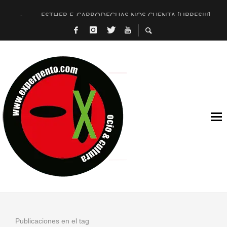
ESTHER F. CARRODEGUAS NOS CUENTA [LIBRES!!!]
[TERRA DE GUAPES] DE SANDRA MONFORT
[ELECTRA JONDA] DE JUAN GUERRERO ZAMORA
TIMBRE 4, LA ESCUELA DEL DIRECTOR TEATRAL CLAUDIO 
30 AÑOS (NO ES NADA) DE LA KATARSIS DEL TOMATAZO
MILITARES JUDÍAS EN #EXVITA
D’BALDOMEROS REINVENTAN [BITÁCORA 3.0] EN EXVITA
MARSHALL FLASH PRESENTA EN EXVITA [RELATIVA SENCILL
JOFRE BARDAGÍ EN EXVITA INTERPRETANDO A SERRAT
YORCH PRESENTA [CURSO DE ARMONÍA PERSECUTORIA] EN
Publicaciones en el tag