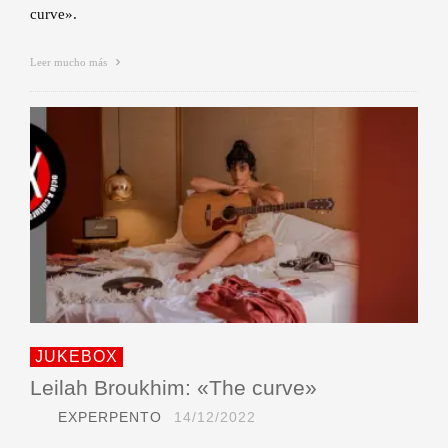
curve».
Leer mucho más
JUKEBOX
Leilah Broukhim: «The curve»
EXPERPENTO
14/12/2022