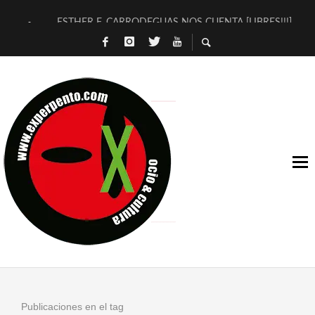
ESTHER F. CARRODEGUAS NOS CUENTA [LIBRES!!!]
[TERRA DE GUAPES] DE SANDRA MONFORT
[ELECTRA JONDA] DE JUAN GUERRERO ZAMORA
TIMBRE 4, LA ESCUELA DEL DIRECTOR TEATRAL CLAUDIO 
30 AÑOS (NO ES NADA) DE LA KATARSIS DEL TOMATAZO
MILITARES JUDÍAS EN #EXVITA
D’BALDOMEROS REINVENTAN [BITÁCORA 3.0] EN EXVITA
MARSHALL FLASH PRESENTA EN EXVITA [RELATIVA SENCILL
JOFRE BARDAGÍ EN EXVITA INTERPRETANDO A SERRAT
YORCH PRESENTA [CURSO DE ARMONÍA PERSECUTORIA] EN
Publicaciones en el tag