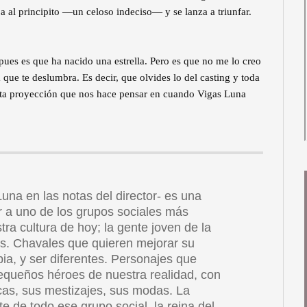
a al principito —un celoso indeciso— y se lanza a triunfar.
 pues es que ha nacido una estrella. Pero es que no me lo creo
 que te deslumbra. Es decir, que olvides lo del casting y toda
anta proyección que nos hace pensar en cuando Vigas Luna
una en las notas del director- es una
ar a uno de los grupos sociales más
ra cultura de hoy; la gente joven de la
es. Chavales que quieren mejorar su
ia, y ser diferentes. Personajes que
pequeños héroes de nuestra realidad, con
as, sus mestizajes, sus modas. La
e de todo ese grupo social, la reina del