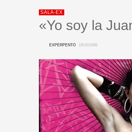
SALA-EX
«Yo soy la Jua
EXPERPENTO
18/10/2006