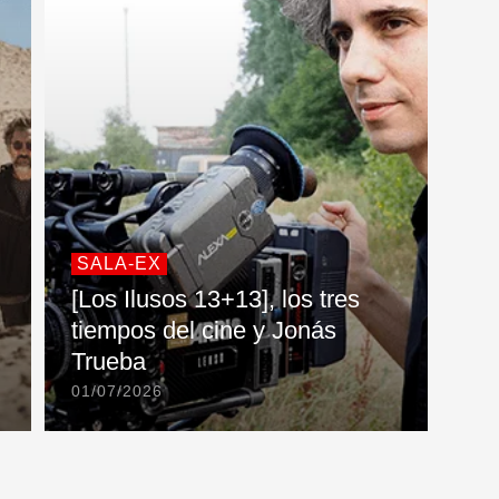
SALA-EX
[Los Ilusos 13+13], los tres
tiempos del cine y Jonás
Trueba
01/07/2026