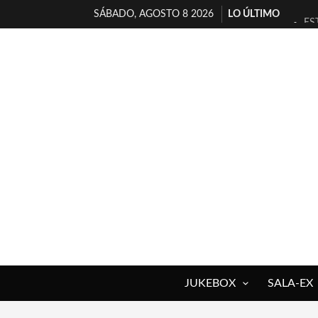
SÁBADO, AGOSTO 8 2026
LO ÚLTIMO
ES
[T
[E
TI
30
MI
D’
MA
JO
YO
JUKEBOX
SALA-EX