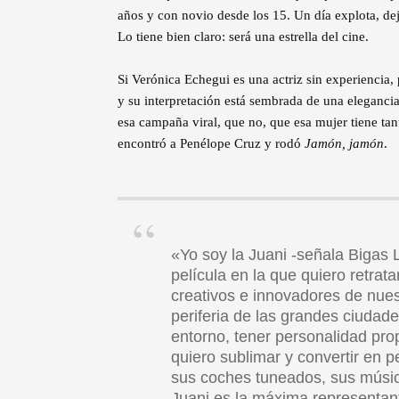
años y con novio desde los 15. Un día explota, dej
Lo tiene bien claro: será una estrella del cine.
Si Verónica Echegui es una actriz sin experiencia,
y su interpretación está sembrada de una elegancia
esa campaña viral, que no, que esa mujer tiene t
encontró a Penélope Cruz y rodó
Jamón, jamón
.
«Yo soy la Juani -señala Bigas L
película en la que quiero retrat
creativos e innovadores de nuest
periferia de las grandes ciudad
entorno, tener personalidad prop
quiero sublimar y convertir en 
sus coches tuneados, sus músic
Juani es la máxima representant