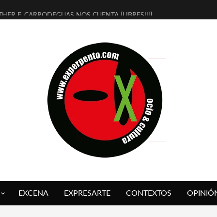
THER F. CARRODEGUAS NOS CUENTA [LIBRES!!!]
ERRA DE GUAPES] DE SANDRA MONFORT
LECTRA JONDA] DE JUAN GUERRERO ZAMORA
MBRE 4, LA ESCUELA DEL DIRECTOR TEATRAL CLAUDIO TOLCACHIR
 AÑOS (NO ES NADA) DE LA KATARSIS DEL TOMATAZO
LITARES JUDÍAS EN #EXVITA
BALDOMEROS REINVENTAN [BITÁCORA 3.0] EN EXVITA
RSHALL FLASH PRESENTA EN EXVITA [RELATIVA SENCILLEZ]
FRE BARDAGÍ EN EXVITA INTERPRETANDO A SERRAT
RCH PRESENTA [CURSO DE ARMONÍA PERSECUTORIA] EN EXVITA
EXCENA
EXPRESARTE
CONTEXTOS
OPINIÓ