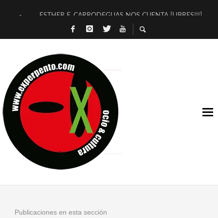
ESTHER F. CARRODEGUAS NOS CUENTA [LIBRES!!!]
[TERRA DE GUAPES] DE SANDRA MONFORT
[ELECTRA JONDA] DE JUAN GUERRERO ZAMORA
TIMBRE 4, LA ESCUELA DEL DIRECTOR TEATRAL CLAUDIO 
30 AÑOS (NO ES NADA) DE LA KATARSIS DEL TOMATAZO
MILITARES JUDÍAS EN #EXVITA
D’BALDOMEROS REINVENTAN [BITÁCORA 3.0] EN EXVITA
MARSHALL FLASH PRESENTA EN EXVITA [RELATIVA SENCILL
JOFRE BARDAGÍ EN EXVITA INTERPRETANDO A SERRAT
YORCH PRESENTA [CURSO DE ARMONÍA PERSECUTORIA] EN
Publicaciones en esta sección