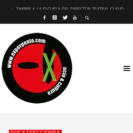
TIMBRE 4, LA ESCUELA DEL DIRECTOR TEATRAL CLAUDIO 
30 AÑOS (NO ES NADA) DE LA KATARSIS DEL TOMATAZO
MILITARES JUDÍAS EN #EXVITA
D’BALDOMEROS REINVENTAN [BITÁCORA 3.0] EN EXVITA
MARSHALL FLASH PRESENTA EN EXVITA [RELATIVA SENCILL
JOFRE BARDAGÍ EN EXVITA INTERPRETANDO A SERRAT
YORCH PRESENTA [CURSO DE ARMONÍA PERSECUTORIA] EN
MAGALÍ SARE NOS EXPLICA [DESCASADA]
«NO TENGO PUTOS SUEÑOS»
[A FUEGO] DE ESTEL DÍAZ
DOCX
SECCIONEX