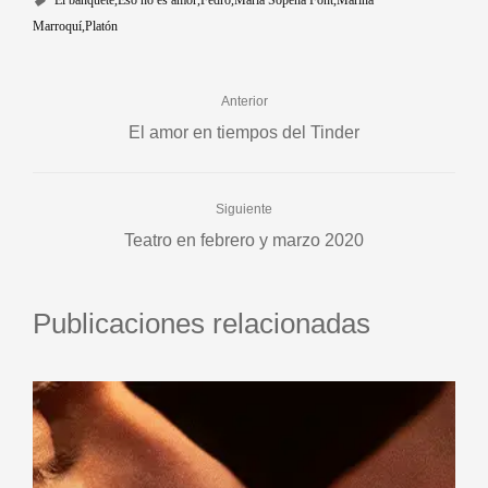
El banquete
Eso no es amor
Fedro
María Sopeña Font
Marina
Marroquí
Platón
Anterior
El amor en tiempos del Tinder
Siguiente
Teatro en febrero y marzo 2020
Publicaciones relacionadas