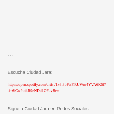
…
Escucha Ciudad Jara:
https://open.spotify.com/artist/1x6i8bPtzYRUWm4YVA6K5i?
si=6iCw9oikR9eNDd1QYavBtw
Sigue a Ciudad Jara en Redes Sociales: