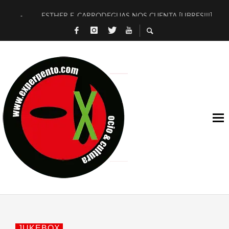
ESTHER F. CARRODEGUAS NOS CUENTA [LIBRES!!!]
[TERRA DE GUAPES] DE SANDRA MONFORT
[ELECTRA JONDA] DE JUAN GUERRERO ZAMORA
TIMBRE 4, LA ESCUELA DEL DIRECTOR TEATRAL CLAUDIO 
30 AÑOS (NO ES NADA) DE LA KATARSIS DEL TOMATAZO
MILITARES JUDÍAS EN #EXVITA
D’BALDOMEROS REINVENTAN [BITÁCORA 3.0] EN EXVITA
MARSHALL FLASH PRESENTA EN EXVITA [RELATIVA SENCILL
JOFRE BARDAGÍ EN EXVITA INTERPRETANDO A SERRAT
YORCH PRESENTA [CURSO DE ARMONÍA PERSECUTORIA] EN
JUKEBOX