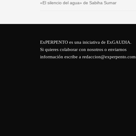
«El silencio del agua» de Sabiha Sumar
ExPERPENTO es una iniciativa de
ExGAUDIA
.
Si quieres colaborar con nosotros o enviarnos
información escribe a redaccion@experpento.com