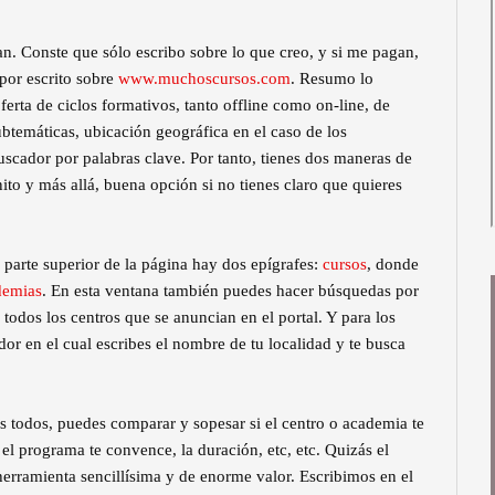
n. Conste que sólo escribo sobre lo que creo, y si me pagan,
por escrito sobre
www.muchoscursos.com
. Resumo lo
erta de ciclos formativos, tanto offline como on-line, de
ubtemáticas, ubicación geográfica en el caso de los
buscador por palabras clave. Por tanto, tienes dos maneras de
inito y más allá, buena opción si no tienes claro que quieres
a parte superior de la página hay dos epígrafes:
cursos
, donde
demias
. En esta ventana también puedes hacer búsquedas por
e todos los centros que se anuncian en el portal. Y para los
dor en el cual escribes el nombre de tu localidad y te busca
os todos, puedes comparar y sopesar si el centro o academia te
i el programa te convence, la duración, etc, etc. Quizás el
herramienta sencillísima y de enorme valor. Escribimos en el