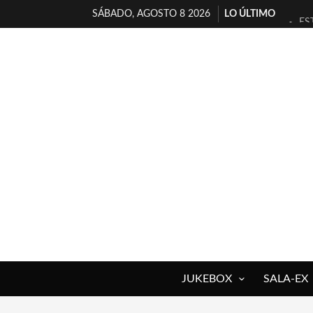
SÁBADO, AGOSTO 8 2026
LO ÚLTIMO
ES
[T
[E
TI
30
MI
D’
MA
JO
YO
JUKEBOX
SALA-EX