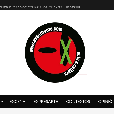
THER F. CARRODEGUAS NOS CUENTA [LIBRES!!!]
ERRA DE GUAPES] DE SANDRA MONFORT
LECTRA JONDA] DE JUAN GUERRERO ZAMORA
MBRE 4, LA ESCUELA DEL DIRECTOR TEATRAL CLAUDIO TOLCACHIR
 AÑOS (NO ES NADA) DE LA KATARSIS DEL TOMATAZO
LITARES JUDÍAS EN #EXVITA
BALDOMEROS REINVENTAN [BITÁCORA 3.0] EN EXVITA
RSHALL FLASH PRESENTA EN EXVITA [RELATIVA SENCILLEZ]
FRE BARDAGÍ EN EXVITA INTERPRETANDO A SERRAT
RCH PRESENTA [CURSO DE ARMONÍA PERSECUTORIA] EN EXVITA
EXCENA
EXPRESARTE
CONTEXTOS
OPINIÓ