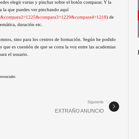
edes elegir varias y pinchar sobre el botón comparar. Y la
 a la que puedes ver pinchando aquí
227&compara2=1225&compara3=1229&compara4=1218
) de
temática, duración etc.
alumnos, sino para los centros de formación. Según he podido
o que es cuestión de que se corra la voz entre las academias
ara el usuario.
resenciales
Siguiente
EXTRAÑO ANUNCIO