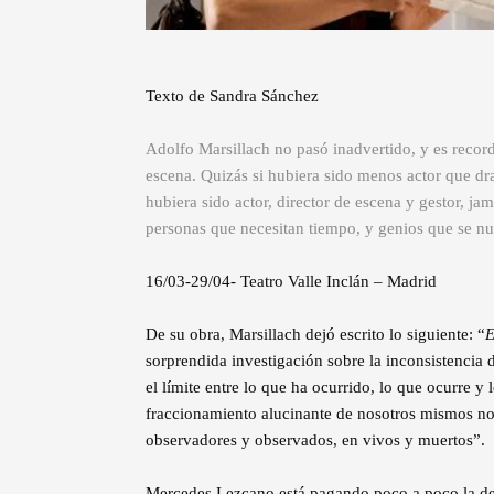
Texto de Sandra Sánchez
Adolfo Marsillach no pasó inadvertido, y es recor
escena. Quizás si hubiera sido menos actor que dr
hubiera sido actor, director de escena y gestor, ja
personas que necesitan tiempo, y genios que se nu
16/03-29/04- Teatro Valle Inclán – Madrid
De su obra, Marsillach dejó escrito lo siguiente: “
E
sorprendida investigación sobre la inconsistencia d
el límite entre lo que ha ocurrido, lo que ocurre y
fraccionamiento alucinante de nosotros mismos no
observadores y observados, en vivos y muertos”.
Mercedes Lezcano está pagando poco a poco la deu