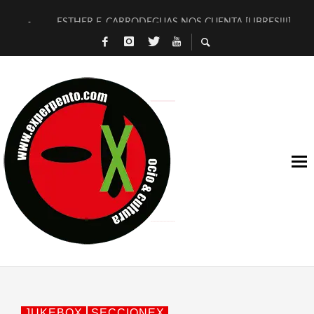
ESTHER F. CARRODEGUAS NOS CUENTA [LIBRES!!!]
[TERRA DE GUAPES] DE SANDRA MONFORT
[ELECTRA JONDA] DE JUAN GUERRERO ZAMORA
TIMBRE 4, LA ESCUELA DEL DIRECTOR TEATRAL CLAUDIO 
30 AÑOS (NO ES NADA) DE LA KATARSIS DEL TOMATAZO
MILITARES JUDÍAS EN #EXVITA
D’BALDOMEROS REINVENTAN [BITÁCORA 3.0] EN EXVITA
MARSHALL FLASH PRESENTA EN EXVITA [RELATIVA SENCILL
JOFRE BARDAGÍ EN EXVITA INTERPRETANDO A SERRAT
YORCH PRESENTA [CURSO DE ARMONÍA PERSECUTORIA] EN
JUKEBOX
SECCIONEX