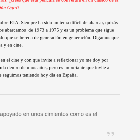
os, ¿crees que esta película se convertirá en un clásico de la
ión Ogro
?
bre ETA. Siempre ha sido un tema difícil de abarcar, quizás
ros abarcamos de 1973 a 1975 y es un problema que sigue
ado que se hereda de generación en generación. Digamos que
a y en cine.
en el cine y con que invite a reflexionar yo me doy por
cula dentro de unos años, pero es importante que invite al
ue seguimos teniendo hoy día en España.
apoyado en unos cimientos como es el