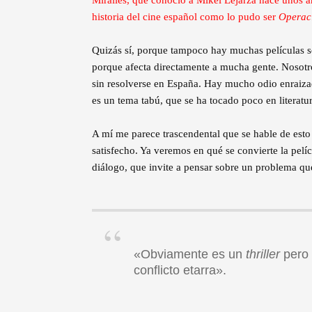
Miralles, que conoció a Mikel Lejarza hace unos añ
historia del cine español como lo pudo ser
Operac
Quizás sí, porque tampoco hay muchas películas so
porque afecta directamente a mucha gente. Nosot
sin resolverse en España. Hay mucho odio enraiz
es un tema tabú, que se ha tocado poco en literatur
A mí me parece trascendental que se hable de esto 
satisfecho. Ya veremos en qué se convierte la pelí
diálogo, que invite a pensar sobre un problema q
«Obviamente es un
thriller
pero 
conflicto etarra».