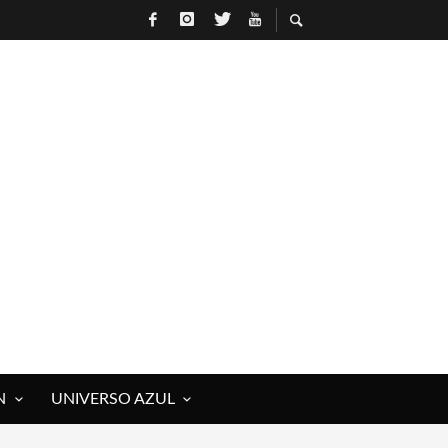
 ROCK)
IVOS Y MUERTOS)
E RAÚL HERRERO
N
UNIVERSO AZUL