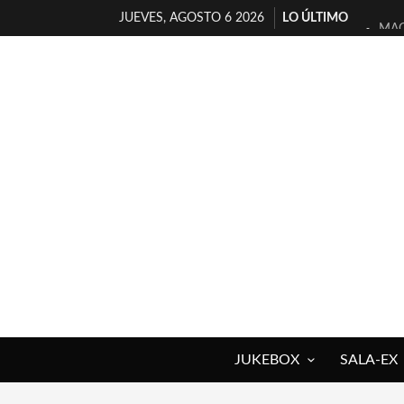
JUEVES, AGOSTO 6 2026
LO ÚLTIMO
MAG
«NO
[A 
[LA
OSL
FÉL
[EL
ENT
ARR
DEL
JUKEBOX
SALA-EX