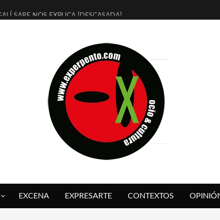
ALÍ SARE NOS EXPLICA [DESCASADA]
 TENGO PUTOS SUEÑOS»
FUEGO] DE ESTEL DÍAZ
 BOLA NEGRA] DE JAVIER CALVO Y JAVIER AMBROSSI
O OVNIES LLEGAN CORRIENDO A ARANDA (SONORAMA Y COSQUÍN
IX CALVO NOS PRESENTA [LAS PALMERAS] (NOVELA DE VAMPIROS V
 SER QUERIDO] DE RODRIGO SOROGOYEN
REVISTA A IVÁN HUMANES POR [EL LIBRO ROJO]
ABAL, ARRABAL, ARRABAL, ARRABEAUX
 ASOMBRO CASUAL A LA MIRADA PURA: [SOBRE ARTE INFANTIL] D
EXCENA
EXPRESARTE
CONTEXTOS
OPINIÓ