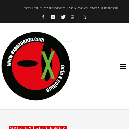
ESTHER F. CARRODEGUAS NOS CUENTA [LIBRES!!!]
[TERRA DE GUAPES] DE SANDRA MONFORT
[ELECTRA JONDA] DE JUAN GUERRERO ZAMORA
TIMBRE 4, LA ESCUELA DEL DIRECTOR TEATRAL CLAUDIO 
30 AÑOS (NO ES NADA) DE LA KATARSIS DEL TOMATAZO
MILITARES JUDÍAS EN #EXVITA
D’BALDOMEROS REINVENTAN [BITÁCORA 3.0] EN EXVITA
MARSHALL FLASH PRESENTA EN EXVITA [RELATIVA SENCILL
JOFRE BARDAGÍ EN EXVITA INTERPRETANDO A SERRAT
YORCH PRESENTA [CURSO DE ARMONÍA PERSECUTORIA] EN
SALA-EX
SECCIONEX