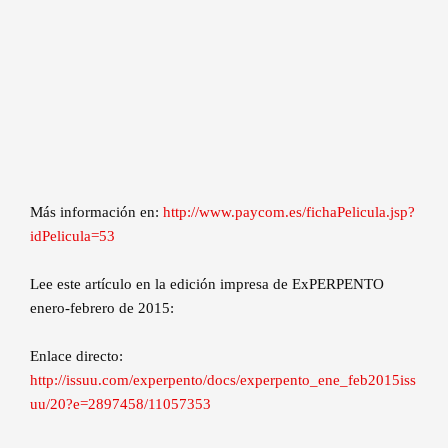
Más información en:
http://www.paycom.es/fichaPelicula.jsp?
idPelicula=53
Lee este artículo en la edición impresa de ExPERPENTO
enero-febrero de 2015:
Enlace directo:
http://issuu.com/experpento/docs/experpento_ene_feb2015iss
uu/20?e=2897458/11057353