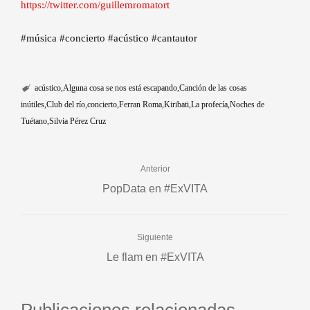
https://twitter.com/guillemromatort
#música #concierto #acústico #cantautor
acústico
Alguna cosa se nos está escapando
Canción de las cosas
inútiles
Club del río
concierto
Ferran Roma
Kiribati
La profecía
Noches de
Tuétano
Silvia Pérez Cruz
Anterior
PopData en #ExVITA
Siguiente
Le flam en #ExVITA