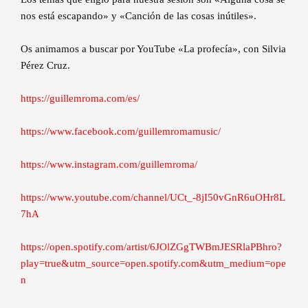
nos está escapando» y «Canción de las cosas inútiles».
Os animamos a buscar por YouTube «La profecía», con Silvia
Pérez Cruz.
https://guillemroma.com/es/
https://www.facebook.com/guillemromamusic/
https://www.instagram.com/guillemroma/
https://www.youtube.com/channel/UCt_-8jI50vGnR6uOHr8L
7hA
https://open.spotify.com/artist/6JOlZGgTWBmJESRlaPBhro?
play=true&utm_source=open.spotify.com&utm_medium=ope
n