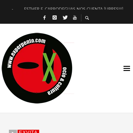
ESTHER F. CARRODEGUAS NOS CUENTA [LIBRES!!!]
[TERRA DE GUAPES] DE SANDRA MONFORT
[ELECTRA JONDA] DE JUAN GUERRERO ZAMORA
TIMBRE 4, LA ESCUELA DEL DIRECTOR TEATRAL CLAUDIO 
30 AÑOS (NO ES NADA) DE LA KATARSIS DEL TOMATAZO
MILITARES JUDÍAS EN #EXVITA
D’BALDOMEROS REINVENTAN [BITÁCORA 3.0] EN EXVITA
MARSHALL FLASH PRESENTA EN EXVITA [RELATIVA SENCILL
JOFRE BARDAGÍ EN EXVITA INTERPRETANDO A SERRAT
YORCH PRESENTA [CURSO DE ARMONÍA PERSECUTORIA] EN
EXVITA