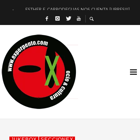
ESTHER F. CARRODEGUAS NOS CUENTA [LIBRES!!!]
[TERRA DE GUAPES] DE SANDRA MONFORT
[ELECTRA JONDA] DE JUAN GUERRERO ZAMORA
TIMBRE 4, LA ESCUELA DEL DIRECTOR TEATRAL CLAUDIO 
30 AÑOS (NO ES NADA) DE LA KATARSIS DEL TOMATAZO
MILITARES JUDÍAS EN #EXVITA
D’BALDOMEROS REINVENTAN [BITÁCORA 3.0] EN EXVITA
MARSHALL FLASH PRESENTA EN EXVITA [RELATIVA SENCILL
JOFRE BARDAGÍ EN EXVITA INTERPRETANDO A SERRAT
YORCH PRESENTA [CURSO DE ARMONÍA PERSECUTORIA] EN
JUKEBOX
SECCIONEX