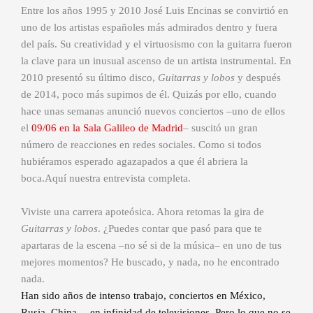
Entre los años 1995 y 2010 José Luis Encinas se convirtió en
uno de los artistas españoles más admirados dentro y fuera
del país. Su creatividad y el virtuosismo con la guitarra fueron
la clave para un inusual ascenso de un artista instrumental.
En
2010 presentó su último disco,
Guitarras y lobos
y después
de 2014, poco más supimos de él. Quizás por ello, cuando
hace unas semanas anunció nuevos conciertos –uno de ellos
el
09/06 en la Sala Galileo de Madrid
– suscitó un gran
número de reacciones en redes sociales. Como si todos
hubiéramos esperado agazapados a que él abriera la
boca.Aquí nuestra entrevista completa.
Viviste una carrera apoteósica. Ahora retomas la gira de
Guitarras y lobos
. ¿Puedes contar que pasó para que te
apartaras de la escena –no sé si de la música– en uno de tus
mejores momentos? He buscado, y nada, no he encontrado
nada.
Han sido años de intenso trabajo, conciertos en México,
Rusia, China… en infinidad de televisiones. Pero lo que no se