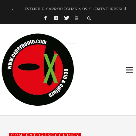
ESTHER F. CARRODEGUAS NOS CUENTA [LIBRES!!!]
[TERRA DE GUAPES] DE SANDRA MONFORT
[ELECTRA JONDA] DE JUAN GUERRERO ZAMORA
TIMBRE 4, LA ESCUELA DEL DIRECTOR TEATRAL CLAUDIO 
30 AÑOS (NO ES NADA) DE LA KATARSIS DEL TOMATAZO
MILITARES JUDÍAS EN #EXVITA
D’BALDOMEROS REINVENTAN [BITÁCORA 3.0] EN EXVITA
MARSHALL FLASH PRESENTA EN EXVITA [RELATIVA SENCILL
JOFRE BARDAGÍ EN EXVITA INTERPRETANDO A SERRAT
YORCH PRESENTA [CURSO DE ARMONÍA PERSECUTORIA] EN
CONTEXTOS
SECCIONEX