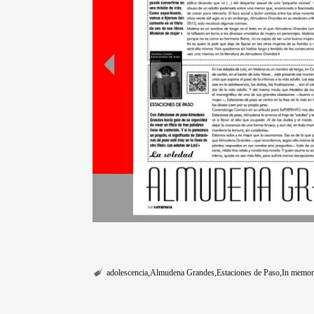
adolescencia
Almudena Grandes
Estaciones de Paso
In memor