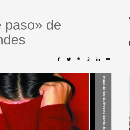
e paso» de
ndes