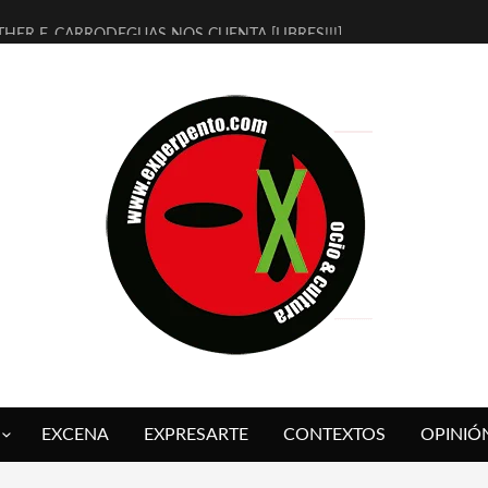
THER F. CARRODEGUAS NOS CUENTA [LIBRES!!!]
ERRA DE GUAPES] DE SANDRA MONFORT
LECTRA JONDA] DE JUAN GUERRERO ZAMORA
MBRE 4, LA ESCUELA DEL DIRECTOR TEATRAL CLAUDIO TOLCACHIR
 AÑOS (NO ES NADA) DE LA KATARSIS DEL TOMATAZO
LITARES JUDÍAS EN #EXVITA
BALDOMEROS REINVENTAN [BITÁCORA 3.0] EN EXVITA
RSHALL FLASH PRESENTA EN EXVITA [RELATIVA SENCILLEZ]
FRE BARDAGÍ EN EXVITA INTERPRETANDO A SERRAT
RCH PRESENTA [CURSO DE ARMONÍA PERSECUTORIA] EN EXVITA
EXCENA
EXPRESARTE
CONTEXTOS
OPINIÓ