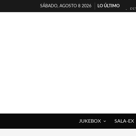
SÁBADO, AGOSTO 8 2026
LO ÚLTIMO
ES
[T
[E
TI
30
MI
D’
MA
JO
YO
JUKEBOX
SALA-EX