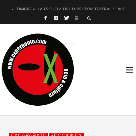
TIMBRE 4, LA ESCUELA DEL DIRECTOR TEATRAL CLAUDIO 
30 AÑOS (NO ES NADA) DE LA KATARSIS DEL TOMATAZO
MILITARES JUDÍAS EN #EXVITA
D’BALDOMEROS REINVENTAN [BITÁCORA 3.0] EN EXVITA
MARSHALL FLASH PRESENTA EN EXVITA [RELATIVA SENCILL
JOFRE BARDAGÍ EN EXVITA INTERPRETANDO A SERRAT
YORCH PRESENTA [CURSO DE ARMONÍA PERSECUTORIA] EN
MAGALÍ SARE NOS EXPLICA [DESCASADA]
«NO TENGO PUTOS SUEÑOS»
[A FUEGO] DE ESTEL DÍAZ
EXCAPARATE
SECCIONEX