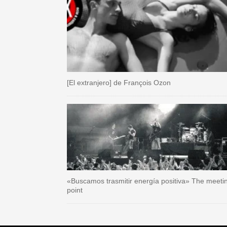
[El extranjero] de François Ozon
«Buscamos trasmitir energía positiva» The meeti
point