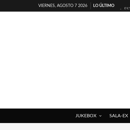
VIERNES, AGOSTO 7 2026
LO ÚLTIMO
ES
[T
[E
TI
30
MI
D’
MA
JO
YO
JUKEBOX
SALA-EX