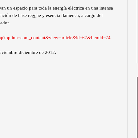
van un espacio para toda la energía eléctrica en una intensa
tación de base reggae y esencia flamenca, a cargo del
ador.
.php?option=com_content&view=article&id=67&Itemid=74
noviembre-diciembre de 2012: