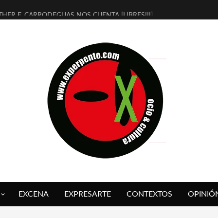
THER F. CARRODEGUAS NOS CUENTA [LIBRES!!!]
ERRA DE GUAPES] DE SANDRA MONFORT
LECTRA JONDA] DE JUAN GUERRERO ZAMORA
MBRE 4, LA ESCUELA DEL DIRECTOR TEATRAL CLAUDIO TOLCACHIR
 AÑOS (NO ES NADA) DE LA KATARSIS DEL TOMATAZO
LITARES JUDÍAS EN #EXVITA
BALDOMEROS REINVENTAN [BITÁCORA 3.0] EN EXVITA
RSHALL FLASH PRESENTA EN EXVITA [RELATIVA SENCILLEZ]
FRE BARDAGÍ EN EXVITA INTERPRETANDO A SERRAT
RCH PRESENTA [CURSO DE ARMONÍA PERSECUTORIA] EN EXVITA
EXCENA
EXPRESARTE
CONTEXTOS
OPINIÓ