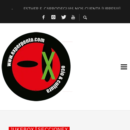
ESTHER F. CARRODEGUAS NOS CUENTA [LIBRES!!!]
[TERRA DE GUAPES] DE SANDRA MONFORT
[ELECTRA JONDA] DE JUAN GUERRERO ZAMORA
TIMBRE 4, LA ESCUELA DEL DIRECTOR TEATRAL CLAUDIO 
30 AÑOS (NO ES NADA) DE LA KATARSIS DEL TOMATAZO
MILITARES JUDÍAS EN #EXVITA
D’BALDOMEROS REINVENTAN [BITÁCORA 3.0] EN EXVITA
MARSHALL FLASH PRESENTA EN EXVITA [RELATIVA SENCILL
JOFRE BARDAGÍ EN EXVITA INTERPRETANDO A SERRAT
YORCH PRESENTA [CURSO DE ARMONÍA PERSECUTORIA] EN
JUKEBOX
SECCIONEX