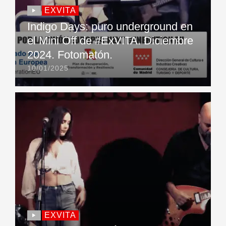
EXVITA
Indigo Days: puro underground en
el Mini Off de #ExVITA. Diciembre
2024. Fotomatón.
10/01/2025
EXVITA