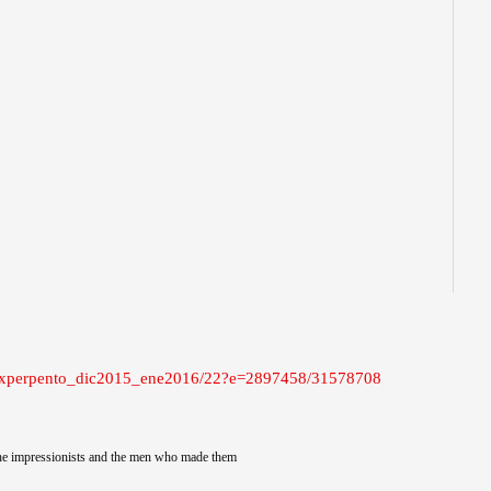
s/experpento_dic2015_ene2016/22?e=2897458/31578708
e impressionists and the men who made them