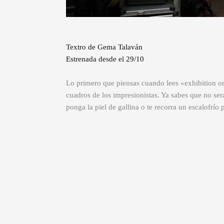
Textro de Gema Talaván
Estrenada desde el 29/10
Lo primero que piensas cuando lees «exhibition on 
cuadros de los impresionistas. Ya sabes que no será
ponga la piel de gallina o te recorra un escalofrío