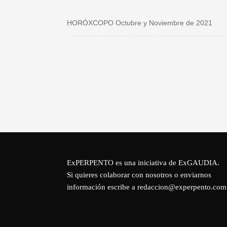
HORÓXCOPO Octubre y Noviembre de 2021
ExPERPENTO es una iniciativa de
ExGAUDIA
.
Si quieres colaborar con nosotros o enviarnos
información escribe a redaccion@experpento.com