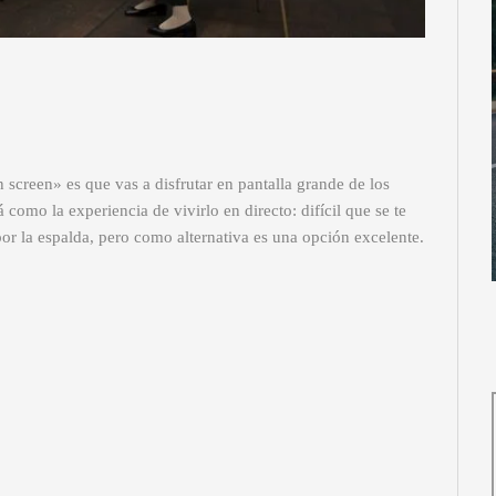
screen» es que vas a disfrutar en pantalla grande de los
 como la experiencia de vivirlo en directo: difícil que se te
 por la espalda, pero como alternativa es una opción excelente.