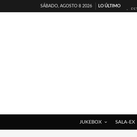
SÁBADO, AGOSTO 8 2026
LO ÚLTIMO
ES
[T
[E
TI
30
MI
D’
MA
JO
YO
JUKEBOX
SALA-EX