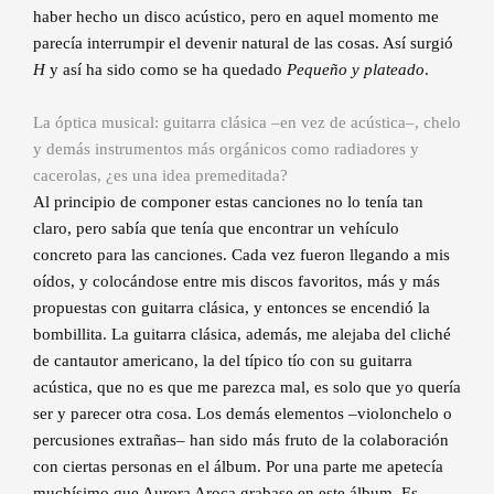
haber hecho un disco acústico, pero en aquel momento me
parecía interrumpir el devenir natural de las cosas. Así surgió
H
y así ha sido como se ha quedado
Pequeño y plateado
.
La óptica musical: guitarra clásica –en vez de acústica–, chelo
y demás instrumentos más orgánicos como radiadores y
cacerolas, ¿es una idea premeditada?
Al principio de componer estas canciones no lo tenía tan
claro, pero sabía que tenía que encontrar un vehículo
concreto para las canciones. Cada vez fueron llegando a mis
oídos, y colocándose entre mis discos favoritos, más y más
propuestas con guitarra clásica, y entonces se encendió la
bombillita. La guitarra clásica, además, me alejaba del cliché
de cantautor americano, la del típico tío con su guitarra
acústica, que no es que me parezca mal, es solo que yo quería
ser y parecer otra cosa. Los demás elementos –violonchelo o
percusiones extrañas– han sido más fruto de la colaboración
con ciertas personas en el álbum. Por una parte me apetecía
muchísimo que Aurora Aroca grabase en este álbum. Es