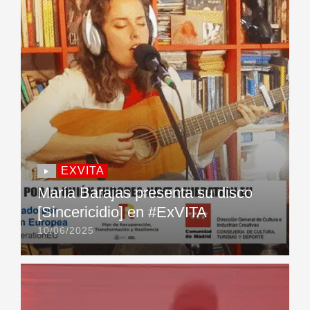
EXVITA
María Barajas presenta su disco
[Sincericidio] en #ExVITA
10/06/2025