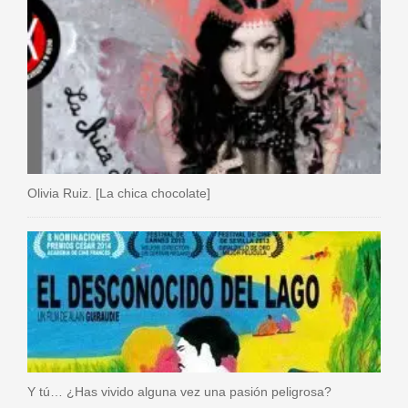
Olivia Ruiz. [La chica chocolate]
Y tú… ¿Has vivido alguna vez una pasión peligrosa?