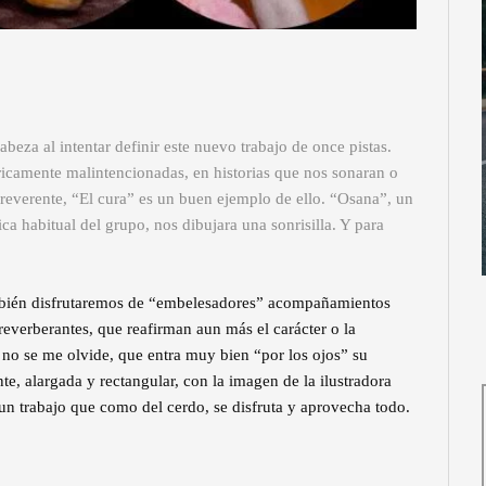
abeza al intentar definir este nuevo trabajo de once pistas.
ricamente malintencionadas, en historias que nos sonaran o
everente, “El cura” es un buen ejemplo de ello. “Osana”, un
a habitual del grupo, nos dibujara una sonrisilla. Y para
ambién disfrutaremos de “embelesadores” acompañamientos
reverberantes, que reafirman aun más el carácter o la
no se me olvide, que entra muy bien “por los ojos” su
te, alargada y rectangular, con la imagen de la ilustradora
 trabajo que como del cerdo, se disfruta y aprovecha todo.