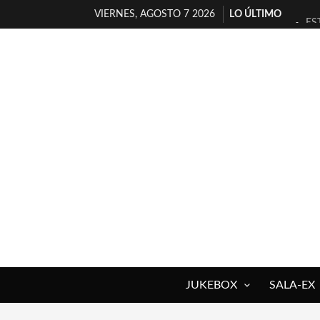
VIERNES, AGOSTO 7 2026
LO ÚLTIMO
ES
[T
[E
TI
30
MI
D’
MA
JO
YO
JUKEBOX
SALA-EX