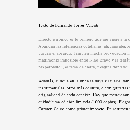
Texto de Fernando Torres Valentí
Directo e irónico es lo primero que me viene a la c
Abundan las referencias cotidianas, algunas alegó
buscan el absurdo. También mucha provocación irr
matrimonio imposible entre Nino Bravo y la temátic
“experpento”, el tema de cierre, ”Vagina dentata”.
Además, aunque en la lirica se haya su fuerte, t
instrumentales, otros más country, o con guitarras 
originalidad de cada canción. Hay que mencionar, 
cuidadísima edición limitada (1000 copias). Elegan
Carmen Calvo como primer impacto. En resumen un