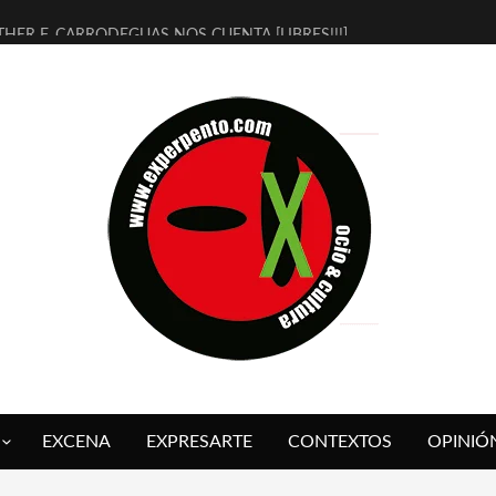
THER F. CARRODEGUAS NOS CUENTA [LIBRES!!!]
ERRA DE GUAPES] DE SANDRA MONFORT
LECTRA JONDA] DE JUAN GUERRERO ZAMORA
MBRE 4, LA ESCUELA DEL DIRECTOR TEATRAL CLAUDIO TOLCACHIR
 AÑOS (NO ES NADA) DE LA KATARSIS DEL TOMATAZO
LITARES JUDÍAS EN #EXVITA
BALDOMEROS REINVENTAN [BITÁCORA 3.0] EN EXVITA
RSHALL FLASH PRESENTA EN EXVITA [RELATIVA SENCILLEZ]
FRE BARDAGÍ EN EXVITA INTERPRETANDO A SERRAT
RCH PRESENTA [CURSO DE ARMONÍA PERSECUTORIA] EN EXVITA
EXCENA
EXPRESARTE
CONTEXTOS
OPINIÓ