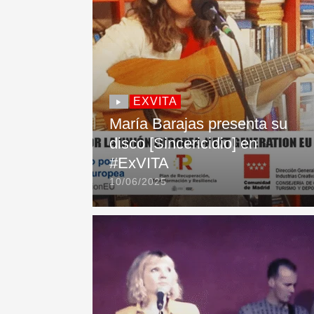
EXVITA
María Barajas presenta su
disco [Sincericidio] en
#ExVITA
10/06/2025