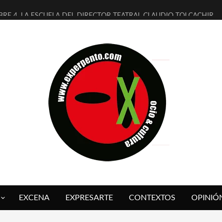
BRE 4, LA ESCUELA DEL DIRECTOR TEATRAL CLAUDIO TOLCACHIR
AÑOS (NO ES NADA) DE LA KATARSIS DEL TOMATAZO
ITARES JUDÍAS EN #EXVITA
ALDOMEROS REINVENTAN [BITÁCORA 3.0] EN EXVITA
SHALL FLASH PRESENTA EN EXVITA [RELATIVA SENCILLEZ]
RE BARDAGÍ EN EXVITA INTERPRETANDO A SERRAT
CH PRESENTA [CURSO DE ARMONÍA PERSECUTORIA] EN EXVITA
ALÍ SARE NOS EXPLICA [DESCASADA]
 TENGO PUTOS SUEÑOS»
FUEGO] DE ESTEL DÍAZ
EXCENA
EXPRESARTE
CONTEXTOS
OPINIÓ