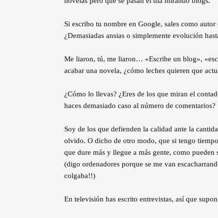
novelas pero que se pasan el día mirando blogs.
Si escribo tu nombre en Google, sales como autor d
¿Demasiadas ansias o simplemente evolución hasta
Me liaron, tú, me liaron… «Escribe un blog», «es
acabar una novela, ¿cómo leches quieren que actu
¿Cómo lo llevas? ¿Eres de los que miran el contad
haces demasiado caso al número de comentarios?
Soy de los que defienden la calidad ante la cantida
olvido. O dicho de otro modo, que si tengo tiempo,
que dure más y llegue a más gente, como pueden s
(digo ordenadores porque se me van escacharrand
colgaba!!)
En televisión has escrito entrevistas, así que sup