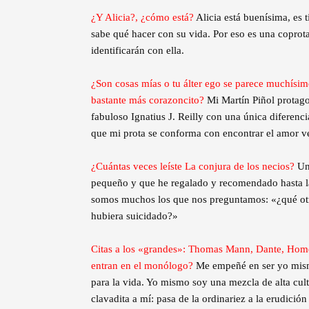
¿Y Alicia?, ¿cómo está?
Alicia está buenísima, es t
sabe qué hacer con su vida. Por eso es una coprota
identificarán con ella.
¿Son cosas mías o tu álter ego se parece muchísim
bastante más corazoncito?
Mi Martín Piñol protago
fabuloso Ignatius J. Reilly con una única diferenc
que mi prota se conforma con encontrar el amor v
¿Cuántas veces leíste La conjura de los necios?
Un
pequeño y que he regalado y recomendado hasta la 
somos muchos los que nos preguntamos: «¿qué otra
hubiera suicidado?»
Citas a los «grandes»: Thomas Mann, Dante, Home
entran en el monólogo?
Me empeñé en ser yo mismo,
para la vida. Yo mismo soy una mezcla de alta cult
clavadita a mí: pasa de la ordinariez a la erudici