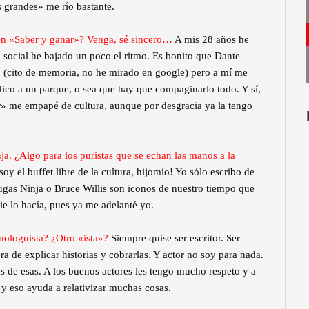
s grandes» me río bastante.
 en «Saber y ganar»? Venga, sé sincero…
A mis 28 años he
a social he bajado un poco el ritmo. Es bonito que Dante
s» (cito de memoria, no he mirado en google) pero a mí me
dico a un parque, o sea que hay que compaginarlo todo. Y sí,
» me empapé de cultura, aunque por desgracia ya la tengo
a. ¿Algo para los puristas que se echan las manos a la
soy el buffet libre de la cultura, hijomío! Yo sólo escribo de
ugas Ninja o Bruce Willis son iconos de nuestro tiempo que
e lo hacía, pues ya me adelanté yo.
ologuista? ¿Otro «ista»?
Siempre quise ser escritor. Ser
 de explicar historias y cobrarlas. Y actor no soy para nada.
das de esas. A los buenos actores les tengo mucho respeto y a
 y eso ayuda a relativizar muchas cosas.