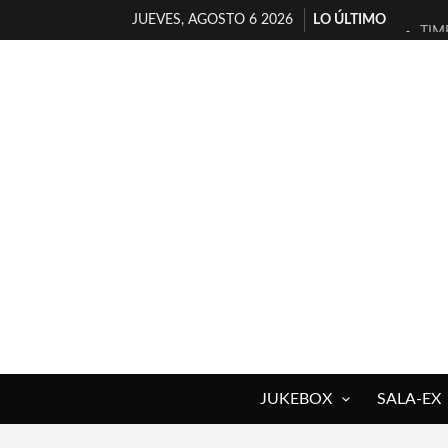
JUEVES, AGOSTO 6 2026
LO ÚLTIMO
TIM
30 
MIL
D’B
MAR
JOF
YOR
MAG
«NO
[A 
JUKEBOX
SALA-EX