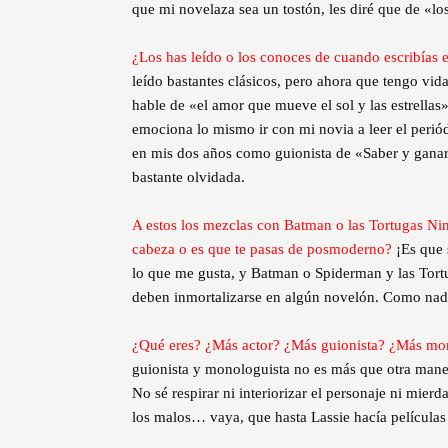
que mi novelaza sea un tostón, les diré que de «lo
¿Los has leído o los conoces de cuando escribías
leído bastantes clásicos, pero ahora que tengo vid
hable de «el amor que mueve el sol y las estrella
emociona lo mismo ir con mi novia a leer el perió
en mis dos años como guionista de «Saber y ganar
bastante olvidada.
A estos los mezclas con Batman o las Tortugas Ninj
cabeza o es que te pasas de posmoderno?
¡Es que 
lo que me gusta, y Batman o Spiderman y las Tort
deben inmortalizarse en algún novelón. Como nadi
¿Qué eres? ¿Más actor? ¿Más guionista? ¿Más mon
guionista y monologuista no es más que otra manera
No sé respirar ni interiorizar el personaje ni mier
los malos… vaya, que hasta Lassie hacía películas