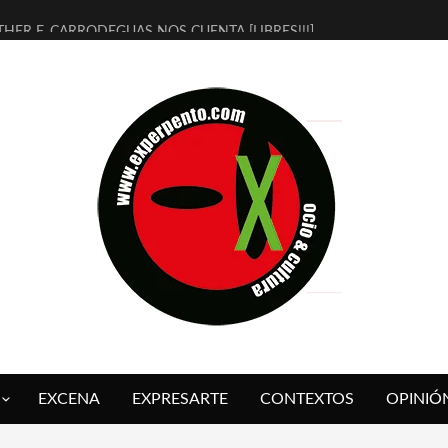
THER F. CARRODEGUAS NOS CUENTA [LIBRES!!!]
ERRA DE GUAPES] DE SANDRA MONFORT
LECTRA JONDA] DE JUAN GUERRERO ZAMORA
MBRE 4, LA ESCUELA DEL DIRECTOR TEATRAL CLAUDIO TOLCACHIR
 AÑOS (NO ES NADA) DE LA KATARSIS DEL TOMATAZO
LITARES JUDÍAS EN #EXVITA
BALDOMEROS REINVENTAN [BITÁCORA 3.0] EN EXVITA
RSHALL FLASH PRESENTA EN EXVITA [RELATIVA SENCILLEZ]
FRE BARDAGÍ EN EXVITA INTERPRETANDO A SERRAT
RCH PRESENTA [CURSO DE ARMONÍA PERSECUTORIA] EN EXVITA
EXCENA
EXPRESARTE
CONTEXTOS
OPINIÓ