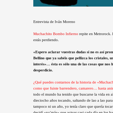
Entrevista de Iván Moreno
Muchachito Bombo Infierno
repite en Metrorock. D
estás perdiendo.
«Espero aclarar vuestras dudas si no es así pron
Bellino que ya sabéis que pellizca los cristales
interés»… ésta es sólo una de las cosas que nos
desperdicio.
¿Qué puedes contarnos de la historia de «Muchach
como que fuiste barrendero, camarero… hasta an
todo el mundo ha tenido que buscarse la vida en 
dieciocho años tocando, saltando de lao a lao para 
tampoco ni un año, yo tenía claro que quería toca
decidí «na’más» que actuar casi cada día en los b