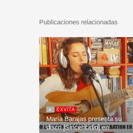
Publicaciones relacionadas
EXVITA
María Barajas presenta su
disco [Sincericidio] en