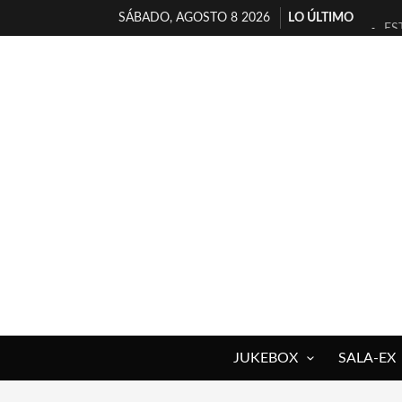
SÁBADO, AGOSTO 8 2026
LO ÚLTIMO
ES
[T
[E
TI
30
MI
D’
MA
JO
YO
JUKEBOX
SALA-EX