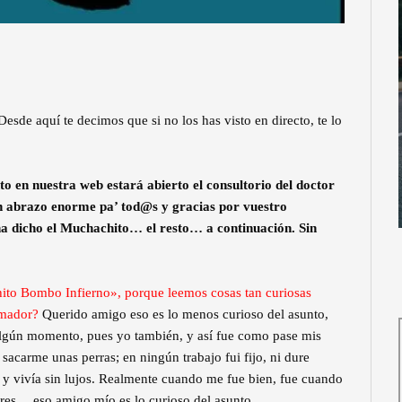
esde aquí te decimos que si no los has visto en directo, te lo
to en nuestra web estará abierto el consultorio del doctor
, un abrazo enorme pa’ tod@s y gracias por vuestro
 ha dicho el Muchachito… el resto… a continuación. Sin
ito Bombo Infierno», porque leemos cosas tan curiosas
imador?
Querido amigo eso es lo menos curioso del asunto,
algún momento, pues yo también, y así fue como pase mis
sacarme unas perras; en ningún trabajo fui fijo, ni dure
r y vivía sin lujos. Realmente cuando me fue bien, fue cuando
ares… eso amigo mío es lo curioso del asunto.