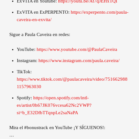
ExVITA en Youtube:
https://youtu.be/At7qJEHxTQI
ExVITA en ExPERPENTO:
https://experpento.com/paula-
caveira-en-exvita/
Sigue a Paula Caveira en redes:
YouTube:
https://www.youtube.com/@PaulaCaveira
Instagram:
https://www.instagram.com/paula.caveira/
TikTok:
https://www.tiktok.com/@paulacaveira/video/751662988
1157963030
Spotify:
https://open.spotify.com/intl-
es/artist/0h67JK076vcesa62Nc2VWP?
si=b_E32DfbTTqnpLe2saNaPA
Mira el #bonustrack en YouTube ¡Y SÍGUENOS!:
…