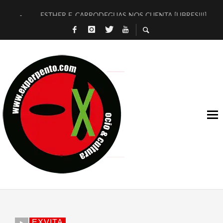
ESTHER F. CARRODEGUAS NOS CUENTA [LIBRES!!!]
[TERRA DE GUAPES] DE SANDRA MONFORT
[ELECTRA JONDA] DE JUAN GUERRERO ZAMORA
TIMBRE 4, LA ESCUELA DEL DIRECTOR TEATRAL CLAUDIO 
30 AÑOS (NO ES NADA) DE LA KATARSIS DEL TOMATAZO
MILITARES JUDÍAS EN #EXVITA
D’BALDOMEROS REINVENTAN [BITÁCORA 3.0] EN EXVITA
MARSHALL FLASH PRESENTA EN EXVITA [RELATIVA SENCILL
JOFRE BARDAGÍ EN EXVITA INTERPRETANDO A SERRAT
YORCH PRESENTA [CURSO DE ARMONÍA PERSECUTORIA] EN
EXVITA