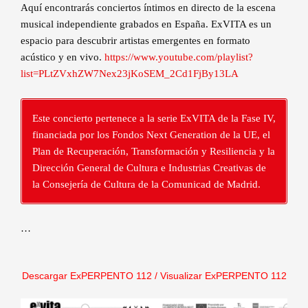
Aquí encontrarás conciertos íntimos en directo de la escena
musical independiente grabados en España. ExVITA es un
espacio para descubrir artistas emergentes en formato
acústico y en vivo.
https://www.youtube.com/playlist?
list=PLtZVxhZW7Nex23jKoSEM_2Cd1FjBy13LA
Este concierto pertenece a la serie ExVITA de la Fase IV,
financiada por los Fondos Next Generation de la UE, el
Plan de Recuperación, Transformación y Resiliencia y la
Dirección General de Cultura e Industrias Creativas de
la Consejería de Cultura de la Comunicad de Madrid.
…
Descargar ExPERPENTO 112
/
Visualizar ExPERPENTO 112