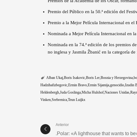
Premios de la Academia de los Oscar, formando
Premio del Público en la 50.ª edición del Fest
Premio a la Mejor Película Internacional en e
Nominada a Mejor Película Internacional en la 
Nominada en la 74.ª edición de los premios de
no inglesa y Jasmila Žbanić en la categoría de 
Alban Ukaj
Boris Isakovic
Boris Ler
Bosnia y Herzegovina
bo
Hadzihafizbegovic
Ermin Bravo
Ermin Sijamija
genocidio
Izudin B
Heldenbergh
Juda Goslinga
Micha Hulshof
Naciones Unidas
Ray
Vinken
Srebrenica
Teun Luijkx
Anterior
.Polar: «A lighthouse that wants to be