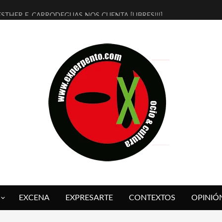
ESTHER F. CARRODEGUAS NOS CUENTA [LIBRES!!!]
[TERRA DE GUAPES] DE SANDRA MONFORT
[ELECTRA JONDA] DE JUAN GUERRERO ZAMORA
TIMBRE 4, LA ESCUELA DEL DIRECTOR TEATRAL CLAUDIO TOLCACHI
30 AÑOS (NO ES NADA) DE LA KATARSIS DEL TOMATAZO
MILITARES JUDÍAS EN #EXVITA
D’BALDOMEROS REINVENTAN [BITÁCORA 3.0] EN EXVITA
MARSHALL FLASH PRESENTA EN EXVITA [RELATIVA SENCILLEZ]
JOFRE BARDAGÍ EN EXVITA INTERPRETANDO A SERRAT
YORCH PRESENTA [CURSO DE ARMONÍA PERSECUTORIA] EN EXVITA
EXCENA
EXPRESARTE
CONTEXTOS
OPINIÓ