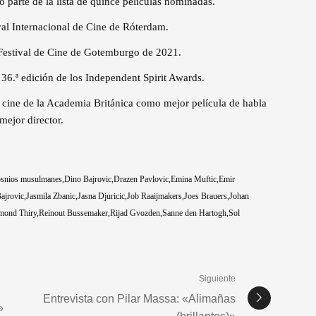
 parte de la lista de quince películas nominadas.
ival Internacional de Cine de Róterdam.
l Festival de Cine de Gotemburgo de 2021.
36.ª edición de los Independent Spirit Awards.
 cine de la Academia Británica como mejor película de habla
mejor director.
snios musulmanes
Dino Bajrovic
Drazen Pavlovic
Emina Muftic
Emir
ajrovic
Jasmila Zbanic
Jasna Djuricic
Job Raaijmakers
Joes Brauers
Johan
mond Thiry
Reinout Bussemaker
Rijad Gvozden
Sanne den Hartogh
Sol
Siguiente
Entrevista con Pilar Massa: «Alimañas
»