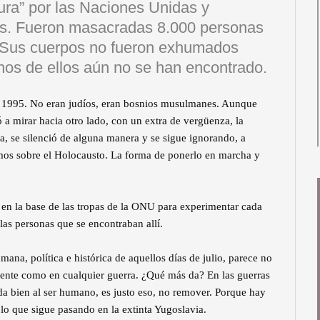
ura” por las Naciones Unidas y
les. Fueron masacradas 8.000 personas
. Sus cuerpos no fueron exhumados
os de ellos aún no se han encontrado.
a 1995. No eran judíos, eran bosnios musulmanes. Aunque
 a mirar hacia otro lado, con un extra de vergüenza, la
a, se silenció de alguna manera y se sigue ignorando, a
emos sobre el Holocausto. La forma de ponerlo en marcha y
a en la base de las tropas de la ONU para experimentar cada
las personas que se encontraban allí.
na, política e histórica de aquellos días de julio, parece no
ente como en cualquier guerra. ¿Qué más da? En las guerras
da bien al ser humano, es justo eso, no remover. Porque hay
s lo que sigue pasando en la extinta Yugoslavia.