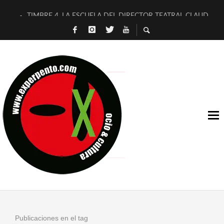
TIMBRE 4, LA ESCUELA DEL DIRECTOR TEATRAL CLAUDIO 
30 AÑOS (NO ES NADA) DE LA KATARSIS DEL TOMATAZO
MILITARES JUDÍAS EN #EXVITA
D’BALDOMEROS REINVENTAN [BITÁCORA 3.0] EN EXVITA
MARSHALL FLASH PRESENTA EN EXVITA [RELATIVA SENCILL
JOFRE BARDAGÍ EN EXVITA INTERPRETANDO A SERRAT
YORCH PRESENTA [CURSO DE ARMONÍA PERSECUTORIA] EN
MAGALÍ SARE NOS EXPLICA [DESCASADA]
«NO TENGO PUTOS SUEÑOS»
[A FUEGO] DE ESTEL DÍAZ
Publicaciones en el tag