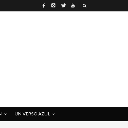
 ROCK)
IVOS Y MUERTOS)
E RAÚL HERRERO
N
UNIVERSO AZUL