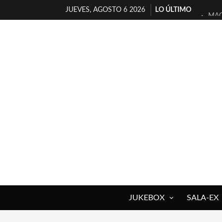
JUEVES, AGOSTO 6 2026
LO ÚLTIMO
MAG
«NO
[A 
[LA
OSL
FÉL
[EL
ENT
ARR
DEL
JUKEBOX
SALA-EX