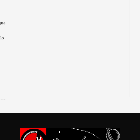
que
e
llo