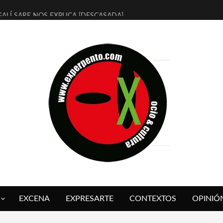
ALÍ SARE NOS EXPLICA [DESCASADA]
 TENGO PUTOS SUEÑOS»
FUEGO] DE ESTEL DÍAZ
 BOLA NEGRA] DE JAVIER CALVO Y JAVIER AMBROSSI
O OVNIES LLEGAN CORRIENDO A ARANDA (SONORAMA Y COSQUÍN
IX CALVO NOS PRESENTA [LAS PALMERAS] (NOVELA DE VAMPIROS V
 SER QUERIDO] DE RODRIGO SOROGOYEN
REVISTA A IVÁN HUMANES POR [EL LIBRO ROJO]
ABAL, ARRABAL, ARRABAL, ARRABEAUX
 ASOMBRO CASUAL A LA MIRADA PURA: [SOBRE ARTE INFANTIL] D
EXCENA
EXPRESARTE
CONTEXTOS
OPINIÓ