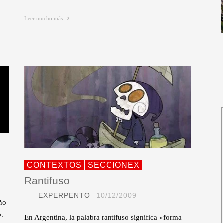
Leer mucho más
CONTEXTOS
SECCIONEX
Rantifuso
EXPERPENTO
10/12/2009
eño
o.
En Argentina, la palabra rantifuso significa «forma