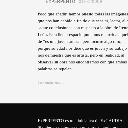
EXPERPENTO
01/01/2009
Poco que añadir: hemos puesto todas las imágenes
que nos han cabido a fin de que seas tú, lector, el 
saque conclusiones con respecto a la obra de Iren
León. Para llenar espacio podemos recurrir a aque
de “es una joven artista” pero ocurre algo raro,
porque su edad nos dice que es joven y su trabajo
nos demuestra que es artista, pero en realidad, al
observar su obra nos encontramos con que ambas
palabras se repelen.
Leer mucho más
ExPERPENTO es una iniciativa de
ExGAUDIA
.
Si quieres colaborar con nosotros o enviarnos