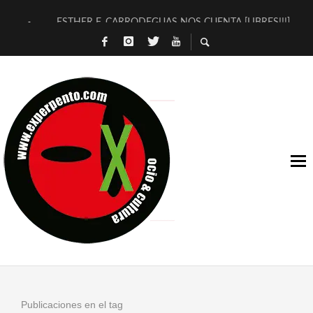
ESTHER F. CARRODEGUAS NOS CUENTA [LIBRES!!!]
[TERRA DE GUAPES] DE SANDRA MONFORT
[ELECTRA JONDA] DE JUAN GUERRERO ZAMORA
TIMBRE 4, LA ESCUELA DEL DIRECTOR TEATRAL CLAUDIO 
30 AÑOS (NO ES NADA) DE LA KATARSIS DEL TOMATAZO
MILITARES JUDÍAS EN #EXVITA
D’BALDOMEROS REINVENTAN [BITÁCORA 3.0] EN EXVITA
MARSHALL FLASH PRESENTA EN EXVITA [RELATIVA SENCILL
JOFRE BARDAGÍ EN EXVITA INTERPRETANDO A SERRAT
YORCH PRESENTA [CURSO DE ARMONÍA PERSECUTORIA] EN
Publicaciones en el tag