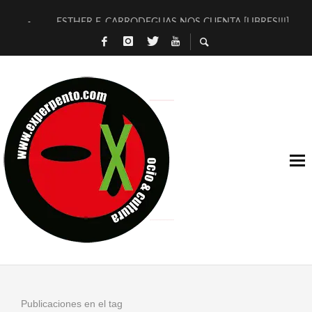
ESTHER F. CARRODEGUAS NOS CUENTA [LIBRES!!!]
[TERRA DE GUAPES] DE SANDRA MONFORT
[ELECTRA JONDA] DE JUAN GUERRERO ZAMORA
TIMBRE 4, LA ESCUELA DEL DIRECTOR TEATRAL CLAUDIO 
30 AÑOS (NO ES NADA) DE LA KATARSIS DEL TOMATAZO
MILITARES JUDÍAS EN #EXVITA
D’BALDOMEROS REINVENTAN [BITÁCORA 3.0] EN EXVITA
MARSHALL FLASH PRESENTA EN EXVITA [RELATIVA SENCILL
JOFRE BARDAGÍ EN EXVITA INTERPRETANDO A SERRAT
YORCH PRESENTA [CURSO DE ARMONÍA PERSECUTORIA] EN
Publicaciones en el tag