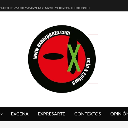
THER F. CARRODEGUAS NOS CUENTA [LIBRES!!!]
ERRA DE GUAPES] DE SANDRA MONFORT
LECTRA JONDA] DE JUAN GUERRERO ZAMORA
MBRE 4, LA ESCUELA DEL DIRECTOR TEATRAL CLAUDIO TOLCACHIR
 AÑOS (NO ES NADA) DE LA KATARSIS DEL TOMATAZO
LITARES JUDÍAS EN #EXVITA
BALDOMEROS REINVENTAN [BITÁCORA 3.0] EN EXVITA
RSHALL FLASH PRESENTA EN EXVITA [RELATIVA SENCILLEZ]
FRE BARDAGÍ EN EXVITA INTERPRETANDO A SERRAT
RCH PRESENTA [CURSO DE ARMONÍA PERSECUTORIA] EN EXVITA
EXCENA
EXPRESARTE
CONTEXTOS
OPINIÓ