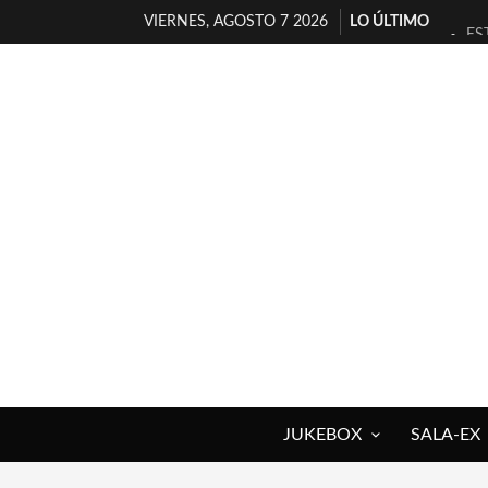
VIERNES, AGOSTO 7 2026
LO ÚLTIMO
ES
[T
[E
TI
30
MI
D’
MA
JO
YO
JUKEBOX
SALA-EX