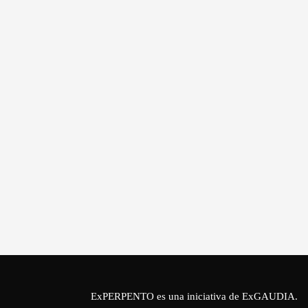
ExPERPENTO es una iniciativa de
ExGAUDIA
.