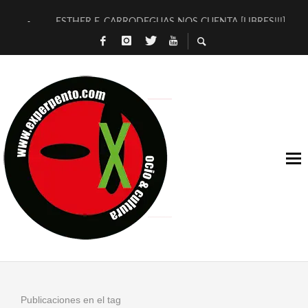
ESTHER F. CARRODEGUAS NOS CUENTA [LIBRES!!!]
[TERRA DE GUAPES] DE SANDRA MONFORT
[ELECTRA JONDA] DE JUAN GUERRERO ZAMORA
TIMBRE 4, LA ESCUELA DEL DIRECTOR TEATRAL CLAUDIO 
30 AÑOS (NO ES NADA) DE LA KATARSIS DEL TOMATAZO
MILITARES JUDÍAS EN #EXVITA
D’BALDOMEROS REINVENTAN [BITÁCORA 3.0] EN EXVITA
MARSHALL FLASH PRESENTA EN EXVITA [RELATIVA SENCILL
JOFRE BARDAGÍ EN EXVITA INTERPRETANDO A SERRAT
YORCH PRESENTA [CURSO DE ARMONÍA PERSECUTORIA] EN
Publicaciones en el tag