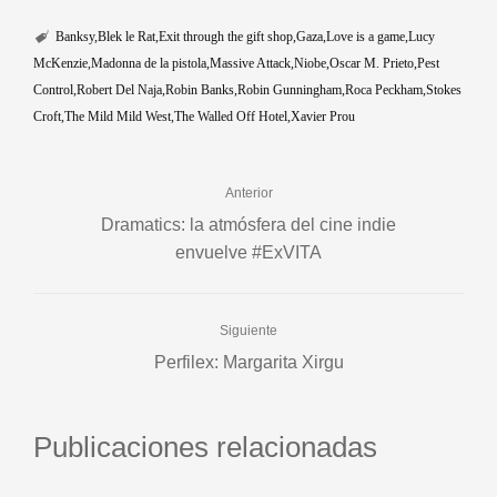
Banksy
Blek le Rat
Exit through the gift shop
Gaza
Love is a game
Lucy
McKenzie
Madonna de la pistola
Massive Attack
Niobe
Oscar M. Prieto
Pest
Control
Robert Del Naja
Robin Banks
Robin Gunningham
Roca Peckham
Stokes
Croft
The Mild Mild West
The Walled Off Hotel
Xavier Prou
Anterior
Dramatics: la atmósfera del cine indie
envuelve #ExVITA
Siguiente
Perfilex: Margarita Xirgu
Publicaciones relacionadas