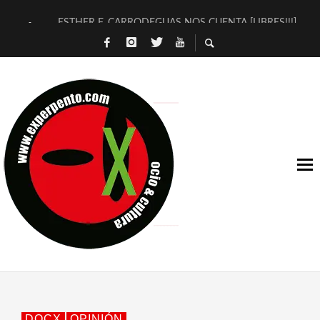
ESTHER F. CARRODEGUAS NOS CUENTA [LIBRES!!!]
[TERRA DE GUAPES] DE SANDRA MONFORT
[ELECTRA JONDA] DE JUAN GUERRERO ZAMORA
TIMBRE 4, LA ESCUELA DEL DIRECTOR TEATRAL CLAUDIO 
30 AÑOS (NO ES NADA) DE LA KATARSIS DEL TOMATAZO
MILITARES JUDÍAS EN #EXVITA
D’BALDOMEROS REINVENTAN [BITÁCORA 3.0] EN EXVITA
MARSHALL FLASH PRESENTA EN EXVITA [RELATIVA SENCILL
JOFRE BARDAGÍ EN EXVITA INTERPRETANDO A SERRAT
YORCH PRESENTA [CURSO DE ARMONÍA PERSECUTORIA] EN
DOCX
OPINIÓN