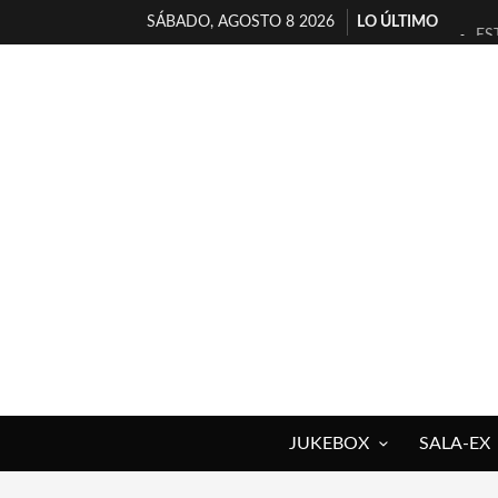
SÁBADO, AGOSTO 8 2026
LO ÚLTIMO
ES
[T
[E
TI
30
MI
D’
MA
JO
YO
JUKEBOX
SALA-EX