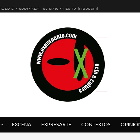
THER F. CARRODEGUAS NOS CUENTA [LIBRES!!!]
ERRA DE GUAPES] DE SANDRA MONFORT
LECTRA JONDA] DE JUAN GUERRERO ZAMORA
MBRE 4, LA ESCUELA DEL DIRECTOR TEATRAL CLAUDIO TOLCACHIR
 AÑOS (NO ES NADA) DE LA KATARSIS DEL TOMATAZO
LITARES JUDÍAS EN #EXVITA
BALDOMEROS REINVENTAN [BITÁCORA 3.0] EN EXVITA
RSHALL FLASH PRESENTA EN EXVITA [RELATIVA SENCILLEZ]
FRE BARDAGÍ EN EXVITA INTERPRETANDO A SERRAT
RCH PRESENTA [CURSO DE ARMONÍA PERSECUTORIA] EN EXVITA
EXCENA
EXPRESARTE
CONTEXTOS
OPINIÓ