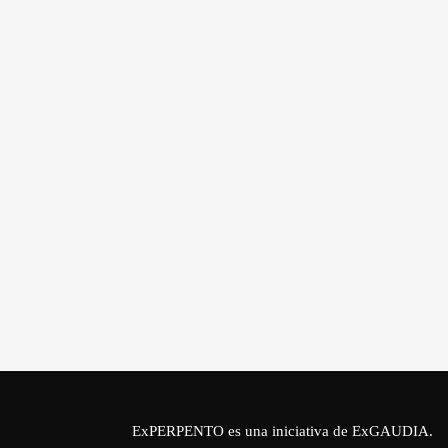
ExPERPENTO es una iniciativa de
ExGAUDIA
.