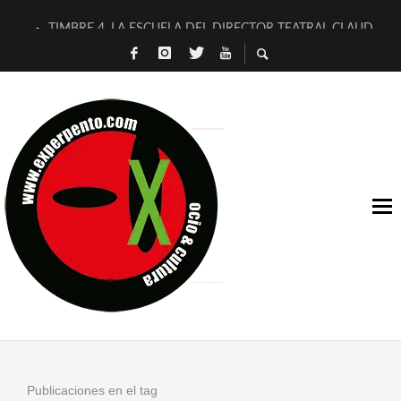
TIMBRE 4, LA ESCUELA DEL DIRECTOR TEATRAL CLAUDIO 
30 AÑOS (NO ES NADA) DE LA KATARSIS DEL TOMATAZO
MILITARES JUDÍAS EN #EXVITA
D’BALDOMEROS REINVENTAN [BITÁCORA 3.0] EN EXVITA
MARSHALL FLASH PRESENTA EN EXVITA [RELATIVA SENCILL
JOFRE BARDAGÍ EN EXVITA INTERPRETANDO A SERRAT
YORCH PRESENTA [CURSO DE ARMONÍA PERSECUTORIA] EN
MAGALÍ SARE NOS EXPLICA [DESCASADA]
«NO TENGO PUTOS SUEÑOS»
[A FUEGO] DE ESTEL DÍAZ
Publicaciones en el tag