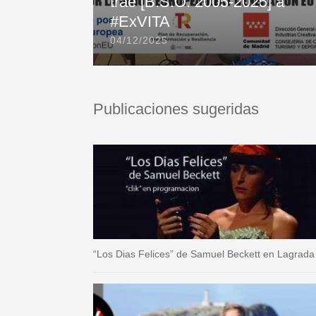
trae [B.S.O. 2005-2025] a
#ExVITA
04/12/2025
Publicaciones sugeridas
“Los Dias Felices” de Samuel Beckett en Lagrada