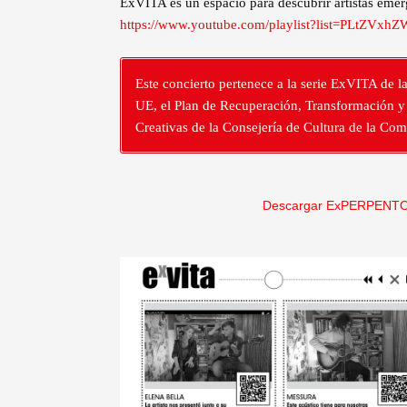
ExVITA es un espacio para descubrir artistas emer
https://www.youtube.com/playlist?list=PLtZ
Este concierto pertenece a la serie ExVITA de l
UE, el Plan de Recuperación, Transformación y R
Creativas de la Consejería de Cultura de la Co
Descargar ExPERPENTO