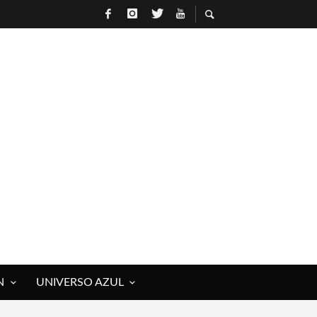
 ROCK)
IVOS Y MUERTOS)
E RAÚL HERRERO
N
UNIVERSO AZUL