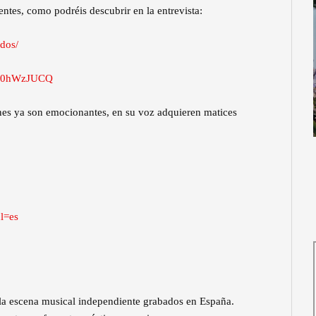
ntes, como podréis descubrir en la entrevista:
idos/
Djy0hWzJUCQ
ones ya son emocionantes, en su voz adquieren matices
l=es
 la escena musical independiente grabados en España.