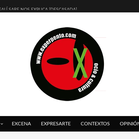
ALÍ SARE NOS EXPLICA [DESCASADA]
 TENGO PUTOS SUEÑOS»
FUEGO] DE ESTEL DÍAZ
 BOLA NEGRA] DE JAVIER CALVO Y JAVIER AMBROSSI
O OVNIES LLEGAN CORRIENDO A ARANDA (SONORAMA Y COSQUÍN
IX CALVO NOS PRESENTA [LAS PALMERAS] (NOVELA DE VAMPIROS V
 SER QUERIDO] DE RODRIGO SOROGOYEN
REVISTA A IVÁN HUMANES POR [EL LIBRO ROJO]
ABAL, ARRABAL, ARRABAL, ARRABEAUX
 ASOMBRO CASUAL A LA MIRADA PURA: [SOBRE ARTE INFANTIL] D
EXCENA
EXPRESARTE
CONTEXTOS
OPINIÓ