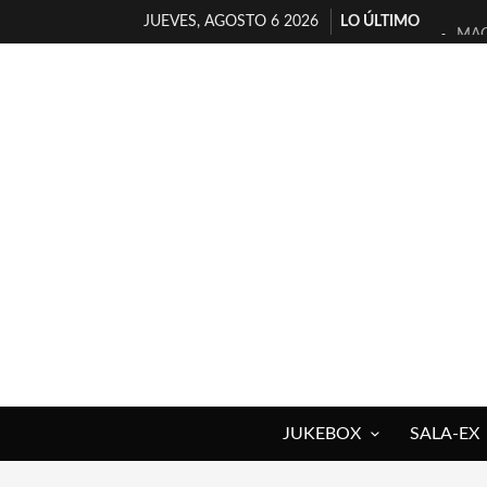
JUEVES, AGOSTO 6 2026
LO ÚLTIMO
MAG
«NO
[A 
[LA
OSL
FÉL
[EL
ENT
ARR
DEL
JUKEBOX
SALA-EX