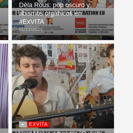
Dèla Rous: pop oscuro y
abismos orgánicos en
#ExVITA
11/12/2025
EXVITA