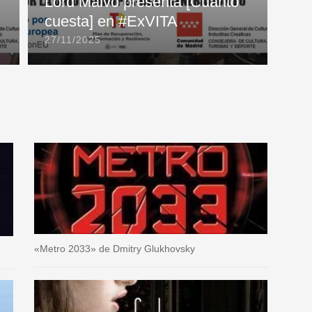
Lord Malvo presenta [Cuánto
cuesta] en #ExVITA
27/11/2025
«Metro 2033» de Dmitry Glukhovsky