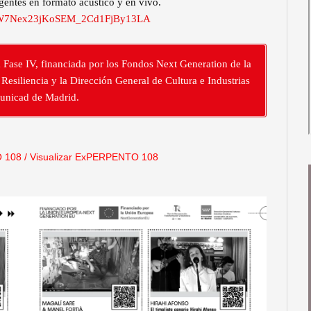
gentes en formato acústico y en vivo.
VxhZW7Nex23jKoSEM_2Cd1FjBy13LA
a Fase IV, financiada por los Fondos Next Generation de la
esiliencia y la Dirección General de Cultura e Industrias
municad de Madrid.
 108
/
Visualizar ExPERPENTO 108