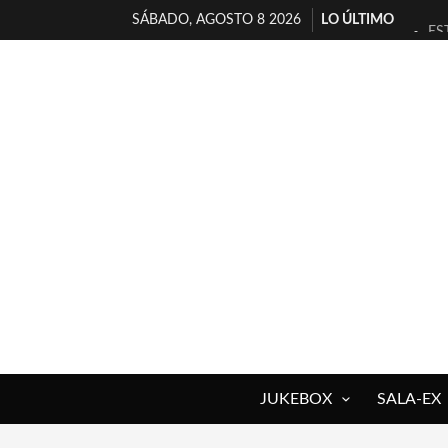
SÁBADO, AGOSTO 8 2026
LO ÚLTIMO
ES
[T
[E
TI
30
MI
D’
MA
JO
YO
JUKEBOX
SALA-EX