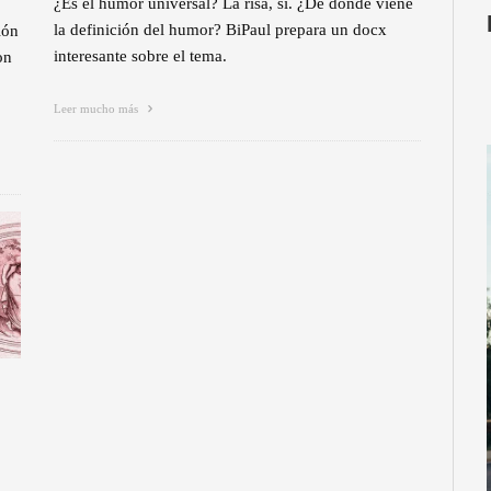
¿Es el humor universal? La risa, sí. ¿De dónde viene
la definición del humor? BiPaul prepara un docx
ión
interesante sobre el tema.
on
Leer mucho más