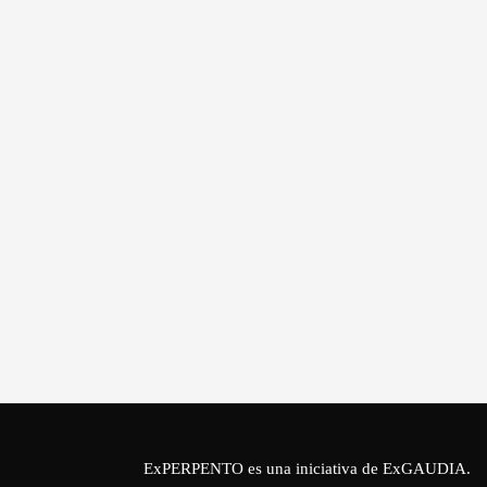
ExPERPENTO es una iniciativa de
ExGAUDIA
.