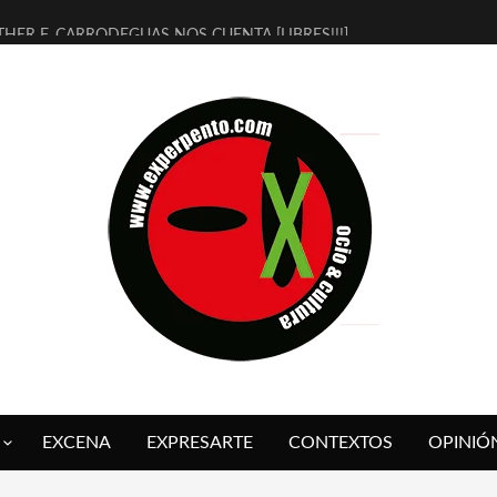
THER F. CARRODEGUAS NOS CUENTA [LIBRES!!!]
ERRA DE GUAPES] DE SANDRA MONFORT
LECTRA JONDA] DE JUAN GUERRERO ZAMORA
MBRE 4, LA ESCUELA DEL DIRECTOR TEATRAL CLAUDIO TOLCACHIR
 AÑOS (NO ES NADA) DE LA KATARSIS DEL TOMATAZO
LITARES JUDÍAS EN #EXVITA
BALDOMEROS REINVENTAN [BITÁCORA 3.0] EN EXVITA
RSHALL FLASH PRESENTA EN EXVITA [RELATIVA SENCILLEZ]
FRE BARDAGÍ EN EXVITA INTERPRETANDO A SERRAT
RCH PRESENTA [CURSO DE ARMONÍA PERSECUTORIA] EN EXVITA
EXCENA
EXPRESARTE
CONTEXTOS
OPINIÓ