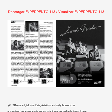
Descargar ExPERPENTO 113
/
Visualizar ExPERPENTO 113
2Become1
Allison Brie
Aristófenes
body horror
cine
australiano
codependencia en las relaciones
comedia de terror
Dave