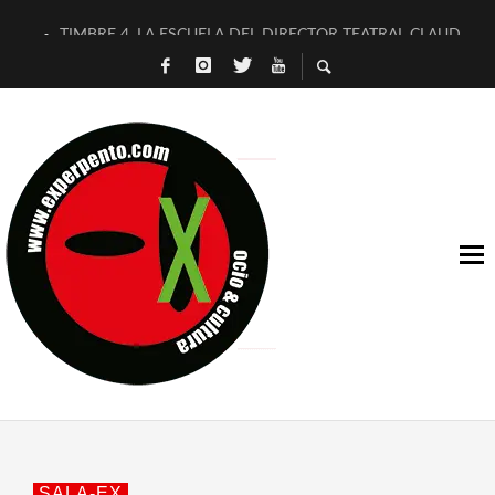
TIMBRE 4, LA ESCUELA DEL DIRECTOR TEATRAL CLAUDIO 
30 AÑOS (NO ES NADA) DE LA KATARSIS DEL TOMATAZO
MILITARES JUDÍAS EN #EXVITA
D’BALDOMEROS REINVENTAN [BITÁCORA 3.0] EN EXVITA
MARSHALL FLASH PRESENTA EN EXVITA [RELATIVA SENCILL
JOFRE BARDAGÍ EN EXVITA INTERPRETANDO A SERRAT
YORCH PRESENTA [CURSO DE ARMONÍA PERSECUTORIA] EN
MAGALÍ SARE NOS EXPLICA [DESCASADA]
«NO TENGO PUTOS SUEÑOS»
[A FUEGO] DE ESTEL DÍAZ
SALA-EX