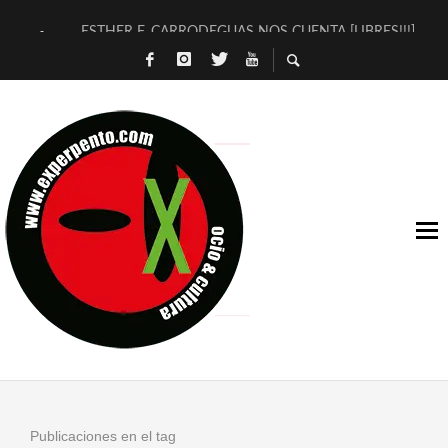
ESTHER F. CARRODEGUAS NOS CUENTA [LIBRES!!!]
[TERRA DE GUAPES] DE SANDRA MONFORT
[ELECTRA JONDA] DE JUAN GUERRERO ZAMORA
TIMBRE 4, LA ESCUELA DEL DIRECTOR TEATRAL CLAUDIO 
30 AÑOS (NO ES NADA) DE LA KATARSIS DEL TOMATAZO
MILITARES JUDÍAS EN #EXVITA
D’BALDOMEROS REINVENTAN [BITÁCORA 3.0] EN EXVITA
MARSHALL FLASH PRESENTA EN EXVITA [RELATIVA SENCILL
JOFRE BARDAGÍ EN EXVITA INTERPRETANDO A SERRAT
YORCH PRESENTA [CURSO DE ARMONÍA PERSECUTORIA] EN
Publicaciones en el tag