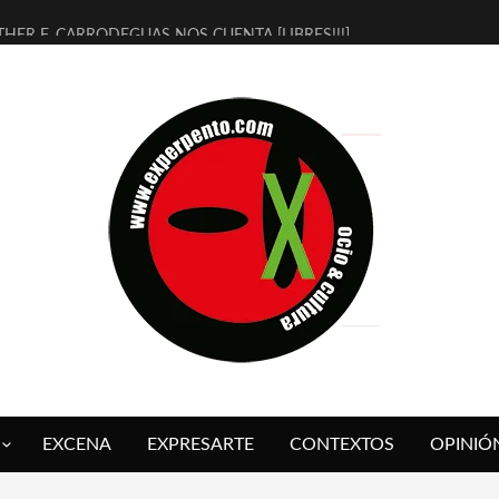
THER F. CARRODEGUAS NOS CUENTA [LIBRES!!!]
ERRA DE GUAPES] DE SANDRA MONFORT
LECTRA JONDA] DE JUAN GUERRERO ZAMORA
MBRE 4, LA ESCUELA DEL DIRECTOR TEATRAL CLAUDIO TOLCACHIR
 AÑOS (NO ES NADA) DE LA KATARSIS DEL TOMATAZO
LITARES JUDÍAS EN #EXVITA
BALDOMEROS REINVENTAN [BITÁCORA 3.0] EN EXVITA
RSHALL FLASH PRESENTA EN EXVITA [RELATIVA SENCILLEZ]
FRE BARDAGÍ EN EXVITA INTERPRETANDO A SERRAT
RCH PRESENTA [CURSO DE ARMONÍA PERSECUTORIA] EN EXVITA
EXCENA
EXPRESARTE
CONTEXTOS
OPINIÓ