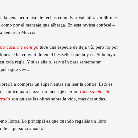
ce la pena acordarse de fechas como San Valentín. Un libro es
o como por el mensaje que alberga. En esta revista confesé –
 a Federico Moccia.
ero casarme contigo
tuve una especie de deja vù, pero no por
ones le ha convertido en el bestseller que hoy es. Si lo tuyo
 en toda regla. Y si es añejo, servirán para rememorar,
qué sigue vivo.
librería a comprar un superventas sin leer la contra. Esto es
a es único para lanzar un mensaje eterno.
Cien sonetos de
erada
son quizás las obras sobre la vida, más desnudas,
omo libros. Lo principal es que cuando regaléis un libro,
ón de la persona amada.