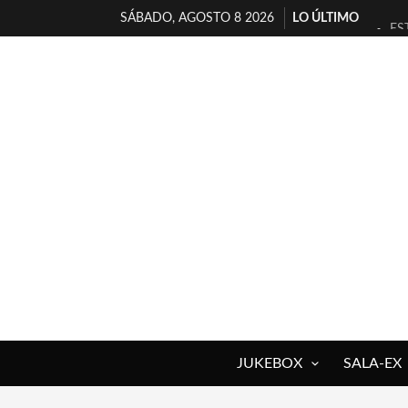
SÁBADO, AGOSTO 8 2026
LO ÚLTIMO
ES
[T
[E
TI
30
MI
D’
MA
JO
YO
JUKEBOX
SALA-EX