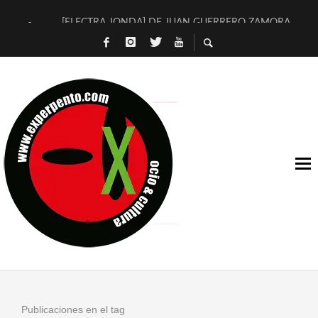
[ELECTRA JONDA] DE JUAN GUERRERO ZAMORA
TIMBRE 4, LA ESCUELA DEL DIRECTOR TEATRAL CLAUDIO 
30 AÑOS (NO ES NADA) DE LA KATARSIS DEL TOMATAZO
MILITARES JUDÍAS EN #EXVITA
D’BALDOMEROS REINVENTAN [BITÁCORA 3.0] EN EXVITA
MARSHALL FLASH PRESENTA EN EXVITA [RELATIVA SENCILL
JOFRE BARDAGÍ EN EXVITA INTERPRETANDO A SERRAT
YORCH PRESENTA [CURSO DE ARMONÍA PERSECUTORIA] EN
MAGALÍ SARE NOS EXPLICA [DESCASADA]
«NO TENGO PUTOS SUEÑOS»
Publicaciones en el tag