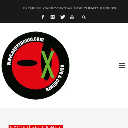
ESTHER F. CARRODEGUAS NOS CUENTA [LIBRES!!!]
[TERRA DE GUAPES] DE SANDRA MONFORT
[ELECTRA JONDA] DE JUAN GUERRERO ZAMORA
TIMBRE 4, LA ESCUELA DEL DIRECTOR TEATRAL CLAUDIO 
30 AÑOS (NO ES NADA) DE LA KATARSIS DEL TOMATAZO
MILITARES JUDÍAS EN #EXVITA
D’BALDOMEROS REINVENTAN [BITÁCORA 3.0] EN EXVITA
MARSHALL FLASH PRESENTA EN EXVITA [RELATIVA SENCILL
JOFRE BARDAGÍ EN EXVITA INTERPRETANDO A SERRAT
YORCH PRESENTA [CURSO DE ARMONÍA PERSECUTORIA] EN
EXODO
SECCIONEX