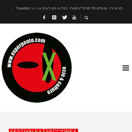
TIMBRE 4, LA ESCUELA DEL DIRECTOR TEATRAL CLAUDIO 
30 AÑOS (NO ES NADA) DE LA KATARSIS DEL TOMATAZO
MILITARES JUDÍAS EN #EXVITA
D’BALDOMEROS REINVENTAN [BITÁCORA 3.0] EN EXVITA
MARSHALL FLASH PRESENTA EN EXVITA [RELATIVA SENCILL
JOFRE BARDAGÍ EN EXVITA INTERPRETANDO A SERRAT
YORCH PRESENTA [CURSO DE ARMONÍA PERSECUTORIA] EN
MAGALÍ SARE NOS EXPLICA [DESCASADA]
«NO TENGO PUTOS SUEÑOS»
[A FUEGO] DE ESTEL DÍAZ
FESTIVALEX
SECCIONEX