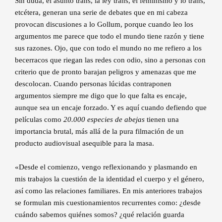
Sin duda, el asunto trans, la ley trans, el feminismo y lo trans,
etcétera, generan una serie de debates que en mi cabeza
provocan discusiones a lo Gollum, porque cuando leo los
argumentos me parece que todo el mundo tiene razón y tiene
sus razones. Ojo, que con todo el mundo no me refiero a los
becerracos que riegan las redes con odio, sino a personas con
criterio que de pronto barajan peligros y amenazas que me
descolocan. Cuando personas lúcidas contraponen
argumentos siempre me digo que lo que falta es encaje,
aunque sea un encaje forzado. Y es aquí cuando defiendo que
películas como
20.000 especies de abejas
tienen una
importancia brutal, más allá de la pura filmación de un
producto audiovisual asequible para la masa.
«
Desde el comienzo, vengo reflexionando y plasmando en
mis trabajos la cuestión de la identidad el cuerpo y el género,
así como las relaciones familiares. En mis anteriores trabajos
se formulan mis cuestionamientos recurrentes como: ¿desde
cuándo sabemos quiénes somos? ¿qué relación guarda