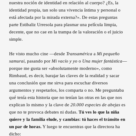
nuestra noción de identidad en relación al cuerpo? ¿Es, la
identidad propia, tan solo una vivencia íntima y personal o
está afectada por la mirada externa?». De estas preguntas
parte Estibaliz Urresola para plasmar una película limpia,
decente, que no cae en la trampa de la valoración o el juicio
simple.
He visto mucho cine —desde
Transamérica
a
Mi pequeño
samurai
, pasando por
Mi vacío y yo
o
Una mujer fantástica
—
porque me gusta ser «absolutamente moderno», como
Rimbaud, es decir, barajar las claves de la realidad y sacar
una conclusión que me sirva para escuchar diversos
argumentos y respetarlos, los comparta o no. Me preguntaba
qué tenía esta historia que no tenían las otras en las que nos
explican lo mismo y la clave de
20.000 especies de abejas
es
que no te provoca debates ni dudas.
Tú ves lo que la niña
quiere y la familia elude, y cambias: tú haces el tránsito en
un par de horas.
Y luego te encuentras que la directora ha
dicho: