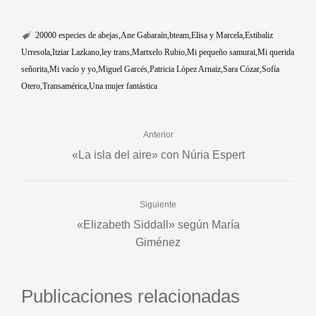
20000 especies de abejas
Ane Gabaraín
bteam
Elisa y Marcela
Estibaliz
Urresola
Itziar Lazkano
ley trans
Martxelo Rubio
Mi pequeño samurai
Mi querida
señorita
Mi vacío y yo
Miguel Garcés
Patricia López Arnaiz
Sara Cózar
Sofía
Otero
Transamérica
Una mujer fantástica
Anterior
«La isla del aire» con Núria Espert
Siguiente
«Elizabeth Siddall» según María
Giménez
Publicaciones relacionadas