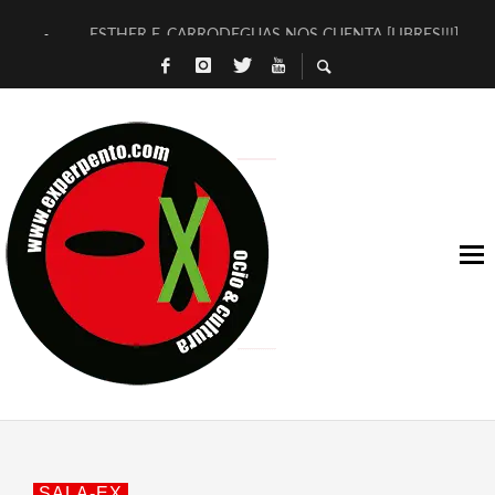
ESTHER F. CARRODEGUAS NOS CUENTA [LIBRES!!!]
[TERRA DE GUAPES] DE SANDRA MONFORT
[ELECTRA JONDA] DE JUAN GUERRERO ZAMORA
TIMBRE 4, LA ESCUELA DEL DIRECTOR TEATRAL CLAUDIO 
30 AÑOS (NO ES NADA) DE LA KATARSIS DEL TOMATAZO
MILITARES JUDÍAS EN #EXVITA
D’BALDOMEROS REINVENTAN [BITÁCORA 3.0] EN EXVITA
MARSHALL FLASH PRESENTA EN EXVITA [RELATIVA SENCILL
JOFRE BARDAGÍ EN EXVITA INTERPRETANDO A SERRAT
YORCH PRESENTA [CURSO DE ARMONÍA PERSECUTORIA] EN
SALA-EX