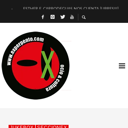
ESTHER F. CARRODEGUAS NOS CUENTA [LIBRES!!!]
[TERRA DE GUAPES] DE SANDRA MONFORT
[ELECTRA JONDA] DE JUAN GUERRERO ZAMORA
TIMBRE 4, LA ESCUELA DEL DIRECTOR TEATRAL CLAUDIO 
30 AÑOS (NO ES NADA) DE LA KATARSIS DEL TOMATAZO
MILITARES JUDÍAS EN #EXVITA
D’BALDOMEROS REINVENTAN [BITÁCORA 3.0] EN EXVITA
MARSHALL FLASH PRESENTA EN EXVITA [RELATIVA SENCILL
JOFRE BARDAGÍ EN EXVITA INTERPRETANDO A SERRAT
YORCH PRESENTA [CURSO DE ARMONÍA PERSECUTORIA] EN
JUKEBOX
SECCIONEX