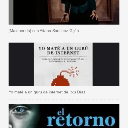
[Malquerida] con Aitana Sánchez-Gijón
Yo maté a un gurú de internet de Itxu Díaz