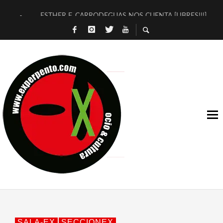
ESTHER F. CARRODEGUAS NOS CUENTA [LIBRES!!!]
[TERRA DE GUAPES] DE SANDRA MONFORT
[ELECTRA JONDA] DE JUAN GUERRERO ZAMORA
TIMBRE 4, LA ESCUELA DEL DIRECTOR TEATRAL CLAUDIO 
30 AÑOS (NO ES NADA) DE LA KATARSIS DEL TOMATAZO
MILITARES JUDÍAS EN #EXVITA
D’BALDOMEROS REINVENTAN [BITÁCORA 3.0] EN EXVITA
MARSHALL FLASH PRESENTA EN EXVITA [RELATIVA SENCILL
JOFRE BARDAGÍ EN EXVITA INTERPRETANDO A SERRAT
YORCH PRESENTA [CURSO DE ARMONÍA PERSECUTORIA] EN
SALA-EX
SECCIONEX